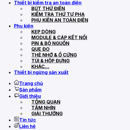
Thiết bị kiểm tra an toàn điện
BÚT THỬ ĐIỆN
KIỂM TRA THỨ TỰ PHA
PHỤ KIỆN AN TOÀN ĐIỆN
Phụ kiện
KẸP DÒNG
MODULE & CÁP KẾT NỐI
PIN & BỘ NGUỒN
QUE ĐO
THẺ NHỚ & Ổ CỨNG
TÚI & HỘP ĐỰNG
KHÁC…
Thiết bị ngừng sản xuất
Trang chủ
Sản phẩm
Giới thiệu
TỔNG QUAN
TẦM NHÌN
GIẢI THƯỞNG
Tin tức
Liên hệ