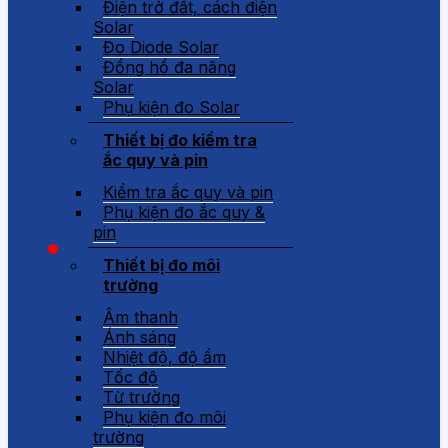
Điện trở đất, cách điện
Solar
Đo Diode Solar
Đồng hồ đa năng
Solar
Phụ kiện đo Solar
Thiết bị đo kiểm tra
ắc quy và pin
Kiểm tra ắc quy và pin
Phụ kiện đo ắc quy &
pin
Thiết bị đo môi
trường
Âm thanh
Ánh sáng
Nhiệt độ, độ ẩm
Tốc độ
Từ trường
Phụ kiện đo môi
trường