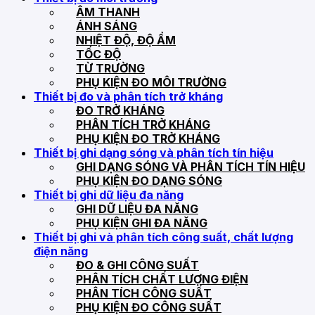
ÂM THANH
ÁNH SÁNG
NHIỆT ĐỘ, ĐỘ ẨM
TỐC ĐỘ
TỪ TRƯỜNG
PHỤ KIỆN ĐO MÔI TRƯỜNG
Thiết bị đo và phân tích trở kháng
ĐO TRỞ KHÁNG
PHÂN TÍCH TRỞ KHÁNG
PHỤ KIỆN ĐO TRỞ KHÁNG
Thiết bị ghi dạng sóng và phân tích tín hiệu
GHI DẠNG SÓNG VÀ PHÂN TÍCH TÍN HIỆU
PHỤ KIỆN ĐO DẠNG SÓNG
Thiết bị ghi dữ liệu đa năng
GHI DỮ LIỆU ĐA NĂNG
PHỤ KIỆN GHI ĐA NĂNG
Thiết bị ghi và phân tích công suất, chất lượng
điện năng
ĐO & GHI CÔNG SUẤT
PHÂN TÍCH CHẤT LƯỢNG ĐIỆN
PHÂN TÍCH CÔNG SUẤT
PHỤ KIỆN ĐO CÔNG SUẤT