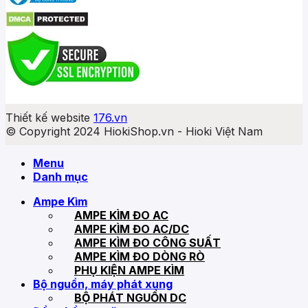
Thiết kế website
176.vn
© Copyright 2024 HiokiShop.vn - Hioki Việt Nam
Menu
Danh mục
Ampe Kìm
AMPE KÌM ĐO AC
AMPE KÌM ĐO AC/DC
AMPE KÌM ĐO CÔNG SUẤT
AMPE KÌM ĐO DÒNG RÒ
PHỤ KIỆN AMPE KÌM
Bộ nguồn, máy phát xung
BỘ PHÁT NGUỒN DC