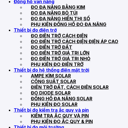
Đồng hồ vạn năng
ĐO ĐA NĂNG BẰNG KIM
ĐO ĐA NĂNG BỎ TÚI
ĐO ĐA NĂNG HIỂN THỊ SỐ
PHỤ KIỆN ĐỒNG HỒ ĐO ĐA NĂNG
Thiết bị đo điện trở
ĐO ĐIỆN TRỞ CÁCH ĐIỆN
ĐO ĐIỆN TRỞ CÁCH ĐIỆN ĐIỆN ÁP CAO
ĐO ĐIỆN TRỞ ĐẤT
ĐO ĐIỆN TRỞ GIÁ TRỊ LỚN
ĐO ĐIỆN TRỞ GIÁ TRỊ NHỎ
PHỤ KIỆN ĐO ĐIỆN TRỞ
Thiết bị đo hệ thống điện mặt trời
AMPE KÌM SOLAR
CÔNG SUẤT SOLAR
ĐIỆN TRỞ ĐẤT, CÁCH ĐIỆN SOLAR
ĐO DIODE SOLAR
ĐỒNG HỒ ĐA NĂNG SOLAR
PHỤ KIỆN ĐO SOLAR
Thiết bị đo kiểm tra ắc quy và pin
KIỂM TRA ẮC QUY VÀ PIN
PHỤ KIỆN ĐO ẮC QUY & PIN
Thiết bị đo môi trường