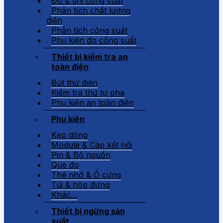
Đo & ghi công suất
Phân tích chất lượng
điện
Phân tích công suất
Phụ kiện đo công suất
Thiết bị kiểm tra an
toàn điện
Bút thử điện
Kiểm tra thứ tự pha
Phụ kiện an toàn điện
Phụ kiện
Kẹp dòng
Module & Cáp kết nối
Pin & Bộ nguồn
Que đo
Thẻ nhớ & Ổ cứng
Túi & hộp đựng
Khác…
Thiết bị ngừng sản
xuất