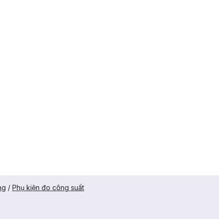
ng
/
Phụ kiện đo công suất