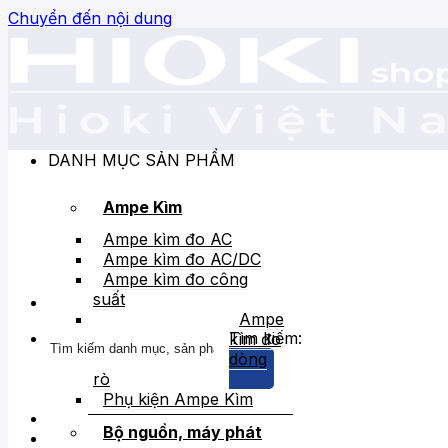
Chuyển đến nội dung
DANH MỤC SẢN PHẨM
Ampe Kìm
Ampe kìm đo AC
Ampe kìm đo AC/DC
Ampe kìm đo công
suất
Ampe
Tìm kiếm:
kìm đo
dòng
rò
Phụ kiện Ampe Kìm
Bộ nguồn, máy phát