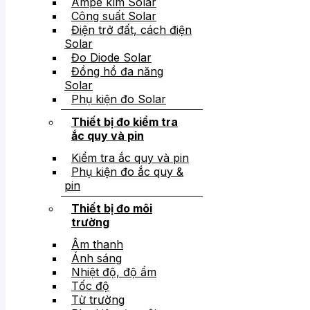
Ampe kìm Solar
Công suất Solar
Điện trở đất, cách điện
Solar
Đo Diode Solar
Đồng hồ đa năng
Solar
Phụ kiện đo Solar
Thiết bị đo kiểm tra
ắc quy và pin
Kiểm tra ắc quy và pin
Phụ kiện đo ắc quy &
pin
Thiết bị đo môi
trường
Âm thanh
Ánh sáng
Nhiệt độ, độ ẩm
Tốc độ
Từ trường