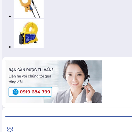
HiokiShop CAM KẾT