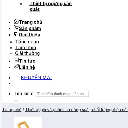
Thiết bị ngừng sản
xuất
Trang chủ
Sản phẩm
Giới thiệu
Tổng quan
Tầm nhìn
Giải thưởng
Tin tức
Liên hệ
KHUYẾN MÃI
Tìm kiếm:
Trang chủ
/
Thiết bị ghi và phân tích công suất, chất lượng điện nă