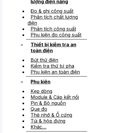
lượng điện năng
Đo & ghi công suất
Phân tích chất lượng
điện
Phân tích công suất
Phụ kiện đo công suất
Thiết bị kiểm tra an
toàn điện
Bút thử điện
Kiểm tra thứ tự pha
Phụ kiện an toàn điện
Phụ kiện
Kẹp dòng
Module & Cáp kết nối
Pin & Bộ nguồn
Que đo
Thẻ nhớ & Ổ cứng
Túi & hộp đựng
Khác…