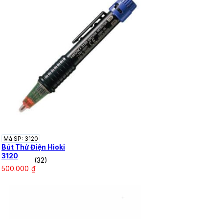
Mã SP: 3120
Bút Thử Điện Hioki
3120
(32)
500.000
₫