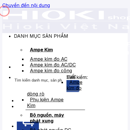
Chuyển đến nội dung
DANH MỤC SẢN PHẨM
Ampe Kìm
Ampe kìm đo AC
Ampe kìm đo AC/DC
Ampe kìm đo công
suất
Tìm kiếm:
Ampe
kìm đo
dòng rò
Phụ kiện Ampe
Kìm
Bán chạy
Giảm giá
Bộ nguồn, máy
phát xung