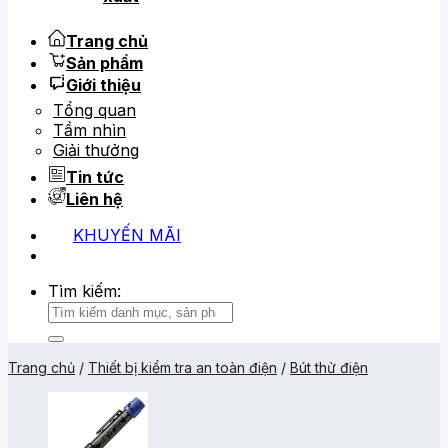
Trang chủ
Sản phẩm
Giới thiệu
Tổng quan
Tầm nhìn
Giải thưởng
Tin tức
Liên hệ
KHUYẾN MÃI
0919 684 799
02866 816 068
Tìm kiếm:
Trang chủ
/
Thiết bị kiểm tra an toàn điện
/
Bút thử điện