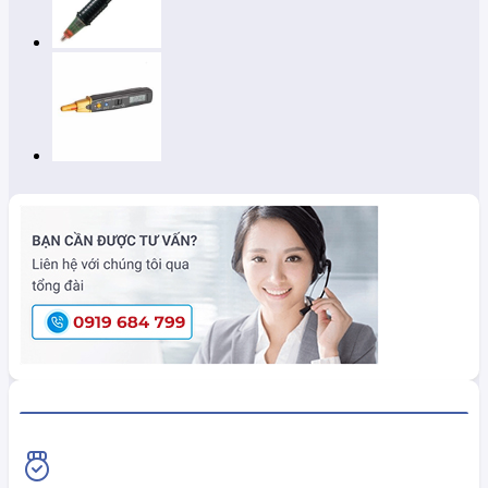
HiokiShop CAM KẾT