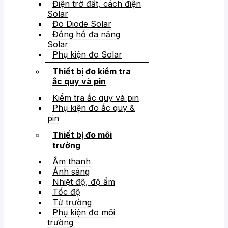
Điện trở đất, cách điện
Solar
Đo Diode Solar
Đồng hồ đa năng
Solar
Phụ kiện đo Solar
Thiết bị đo kiểm tra
ắc quy và pin
Kiểm tra ắc quy và pin
Phụ kiện đo ắc quy &
pin
Thiết bị đo môi
trường
Âm thanh
Ánh sáng
Nhiệt độ, độ ẩm
Tốc độ
Từ trường
Phụ kiện đo môi
trường