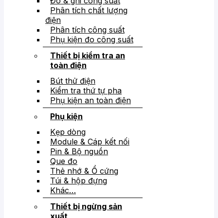
Đo & ghi công suất
Phân tích chất lượng
điện
Phân tích công suất
Phụ kiện đo công suất
Thiết bị kiểm tra an
toàn điện
Bút thử điện
Kiểm tra thứ tự pha
Phụ kiện an toàn điện
Phụ kiện
Kẹp dòng
Module & Cáp kết nối
Pin & Bộ nguồn
Que đo
Thẻ nhớ & Ổ cứng
Túi & hộp đựng
Khác…
Thiết bị ngừng sản
xuất