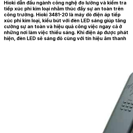
Hioki dẫn đầu ngành công nghệ đo lường và kiểm tra
tiếp xúc phi kim loại nhằm thúc đẩy sự an toàn trên
công trường. Hioki 3481-20 là máy dò điện áp tiếp
xúc phi kim loại, kiểu bút với đèn LED sáng giúp tăng
cường sự an toàn và hiệu quả công việc ngay cả ở
những nơi làm việc thiếu sáng. Khi điện áp được phát
hiện, đèn LED sẽ sáng đỏ cùng với tín hiệu âm thanh