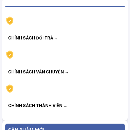
CHÍNH SÁCH HẬU MÃI TIN CẬY
CHÍNH SÁCH ĐỔI TRẢ →
CHÍNH SÁCH VẬN CHUYỂN →
CHÍNH SÁCH THÀNH VIÊN →
SẢN PHẨM MỚI