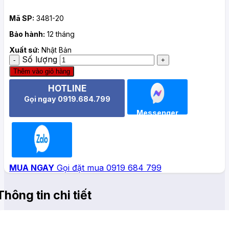
Mã SP:
3481-20
Bảo hành:
12 tháng
Xuất sứ:
Nhật Bản
Số lượng
Thêm vào giỏ hàng
HOTLINE
Gọi ngay 0919.684.799
Messenger
Zalo
MUA NGAY
Gọi đặt mua 0919 684 799
Thông tin chi tiết