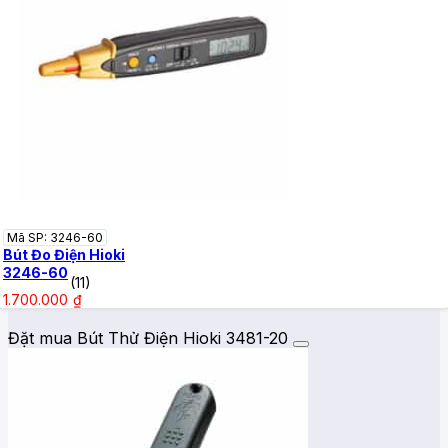
Mã SP: 3246-60
Bút Đo Điện Hioki
3246-60
(11)
1.700.000
₫
Đặt mua Bút Thử Điện Hioki 3481-20