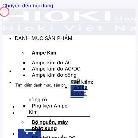
Chuyển đến nội dung
DANH MỤC SẢN PHẨM
Ampe Kìm
Ampe kìm đo AC
Ampe kìm đo AC/DC
Ampe kìm đo công
suất
Tìm kiếm:
Ampe
kìm đo
dòng rò
Phụ kiện Ampe
Kìm
Bán chạy
Giảm giá
Bộ nguồn, máy
phát xung