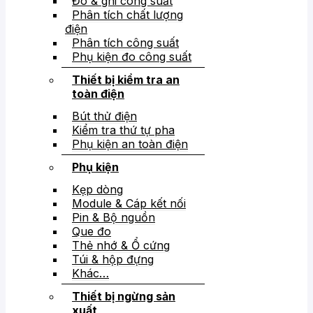
Đo & ghi công suất
Phân tích chất lượng
điện
Phân tích công suất
Phụ kiện đo công suất
Thiết bị kiểm tra an
toàn điện
Bút thử điện
Kiểm tra thứ tự pha
Phụ kiện an toàn điện
Phụ kiện
Kẹp dòng
Module & Cáp kết nối
Pin & Bộ nguồn
Que đo
Thẻ nhớ & Ổ cứng
Túi & hộp đựng
Khác…
Thiết bị ngừng sản
xuất