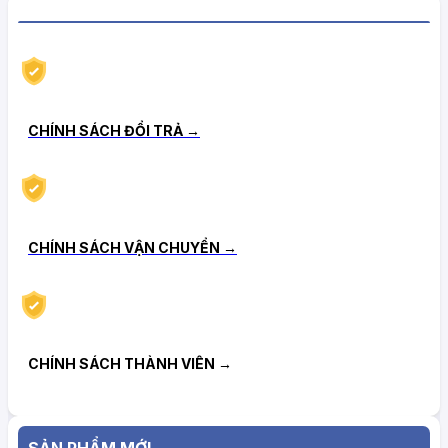
CHÍNH SÁCH HẬU MÃI TIN CẬY
CHÍNH SÁCH ĐỔI TRẢ →
CHÍNH SÁCH VẬN CHUYỂN →
CHÍNH SÁCH THÀNH VIÊN →
SẢN PHẨM MỚI