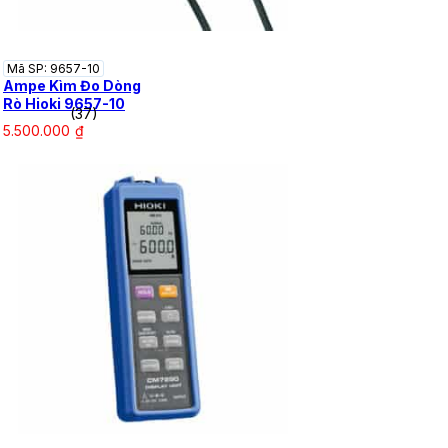
Mã SP: 9657-10
Ampe Kìm Đo Dòng
Rò Hioki 9657-10
(37)
5.500.000
₫