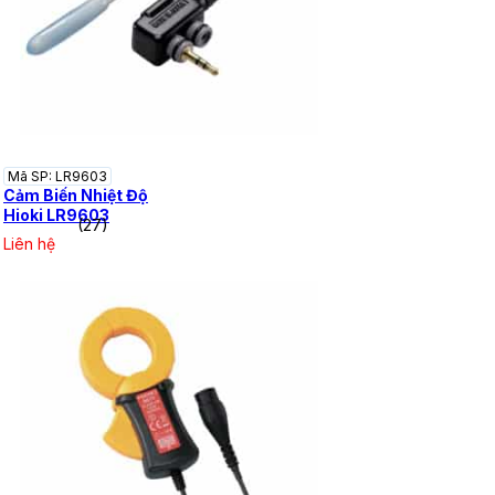
Mã SP: LR9603
Cảm Biến Nhiệt Độ
Hioki LR9603
(27)
Liên hệ