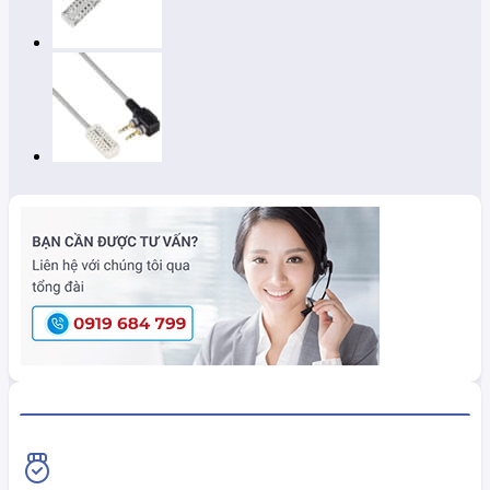
HiokiShop CAM KẾT