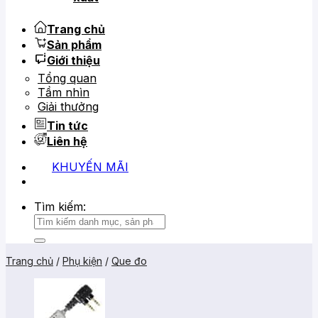
Trang chủ
Sản phẩm
Giới thiệu
Tổng quan
Tầm nhìn
Giải thưởng
Tin tức
Liên hệ
KHUYẾN MÃI
0919 684 799
02866 816 068
Tìm kiếm:
Trang chủ
/
Phụ kiện
/
Que đo