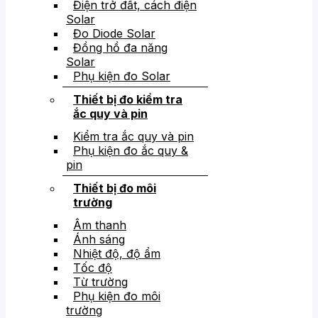
Điện trở đất, cách điện
Solar
Đo Diode Solar
Đồng hồ đa năng
Solar
Phụ kiện đo Solar
Thiết bị đo kiểm tra
ắc quy và pin
Kiểm tra ắc quy và pin
Phụ kiện đo ắc quy &
pin
Thiết bị đo môi
trường
Âm thanh
Ánh sáng
Nhiệt độ, độ ẩm
Tốc độ
Từ trường
Phụ kiện đo môi
trường