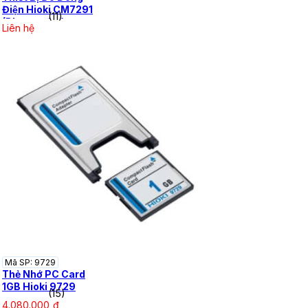
Điện Hioki CM7291
(11)
(Bluetooth®)
Liên hệ
Mã SP: 9729
Thẻ Nhớ PC Card
1GB Hioki 9729
(15)
4.080.000
₫