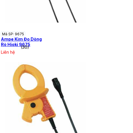
Mã SP: 9675
Ampe Kìm Đo Dòng
Rò Hioki 9675
(30)
Liên hệ