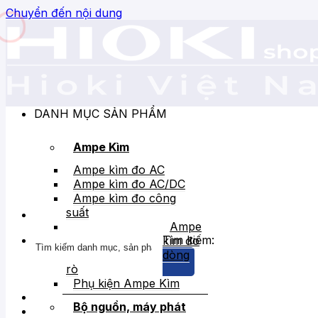
Chuyển đến nội dung
DANH MỤC SẢN PHẨM
Ampe Kìm
Ampe kìm đo AC
Ampe kìm đo AC/DC
Ampe kìm đo công
suất
Ampe
Tìm kiếm:
kìm đo
dòng
rò
Phụ kiện Ampe Kìm
Bộ nguồn, máy phát