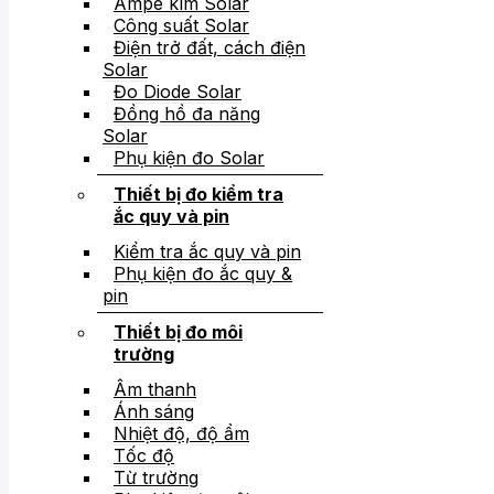
Ampe kìm Solar
Công suất Solar
Điện trở đất, cách điện
Solar
Đo Diode Solar
Đồng hồ đa năng
Solar
Phụ kiện đo Solar
Thiết bị đo kiểm tra
ắc quy và pin
Kiểm tra ắc quy và pin
Phụ kiện đo ắc quy &
pin
Thiết bị đo môi
trường
Âm thanh
Ánh sáng
Nhiệt độ, độ ẩm
Tốc độ
Từ trường