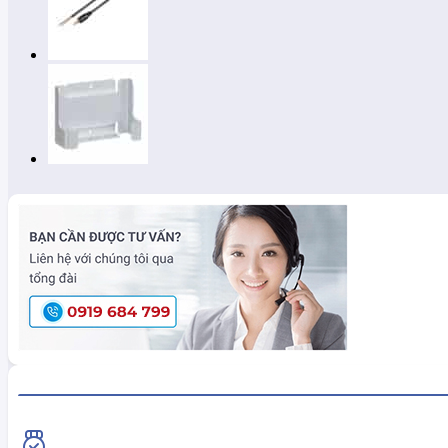
HiokiShop CAM KẾT