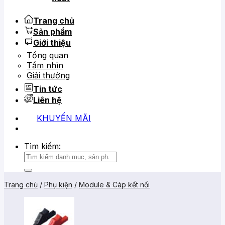
Trang chủ
Sản phẩm
Giới thiệu
Tổng quan
Tầm nhìn
Giải thưởng
Tin tức
Liên hệ
KHUYẾN MÃI
0919 684 799
02866 816 068
Tìm kiếm:
Trang chủ
/
Phụ kiện
/
Module & Cáp kết nối