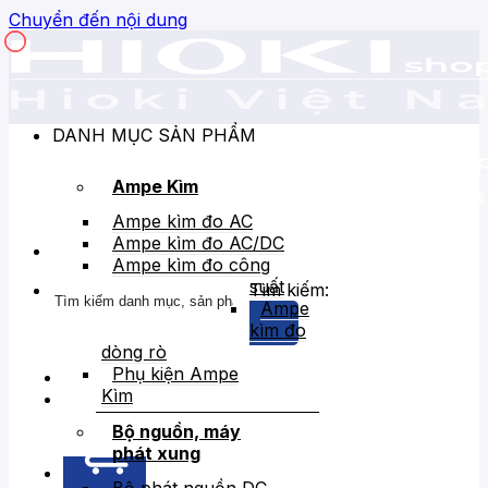
Chuyển đến nội dung
DANH MỤC SẢN PHẨM
Ampe Kìm
Ampe kìm đo AC
Ampe kìm đo AC/DC
Ampe kìm đo công
suất
Tìm kiếm:
Ampe
kìm đo
dòng rò
Phụ kiện Ampe
Kìm
Bán chạy
Giảm giá
Bộ nguồn, máy
phát xung