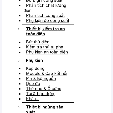
Đo & ghi công suất
Phân tích chất lượng
điện
Phân tích công suất
Phụ kiện đo công suất
Thiết bị kiểm tra an
toàn điện
Bút thử điện
Kiểm tra thứ tự pha
Phụ kiện an toàn điện
Phụ kiện
Kẹp dòng
Module & Cáp kết nối
Pin & Bộ nguồn
Que đo
Thẻ nhớ & Ổ cứng
Túi & hộp đựng
Khác…
Thiết bị ngừng sản
xuất