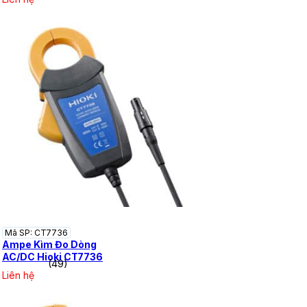
Mã SP: CT7736
Ampe Kìm Đo Dòng
AC/DC Hioki CT7736
(49)
Liên hệ