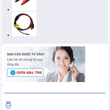
HiokiShop CAM KẾT