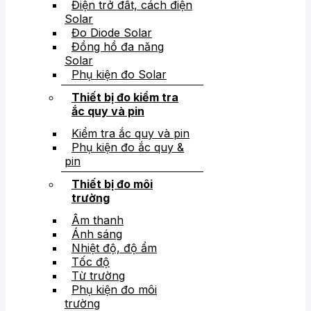
Điện trở đất, cách điện
Solar
Đo Diode Solar
Đồng hồ đa năng
Solar
Phụ kiện đo Solar
Thiết bị đo kiểm tra
ắc quy và pin
Kiểm tra ắc quy và pin
Phụ kiện đo ắc quy &
pin
Thiết bị đo môi
trường
Âm thanh
Ánh sáng
Nhiệt độ, độ ẩm
Tốc độ
Từ trường
Phụ kiện đo môi
trường