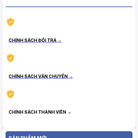
CHÍNH SÁCH HẬU MÃI TIN CẬY
CHÍNH SÁCH ĐỔI TRẢ →
CHÍNH SÁCH VẬN CHUYỂN →
CHÍNH SÁCH THÀNH VIÊN →
SẢN PHẨM MỚI