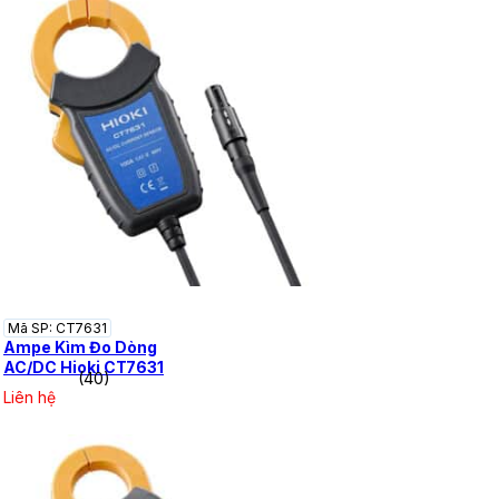
Mã SP: CT7631
Ampe Kìm Đo Dòng
AC/DC Hioki CT7631
(40)
Liên hệ