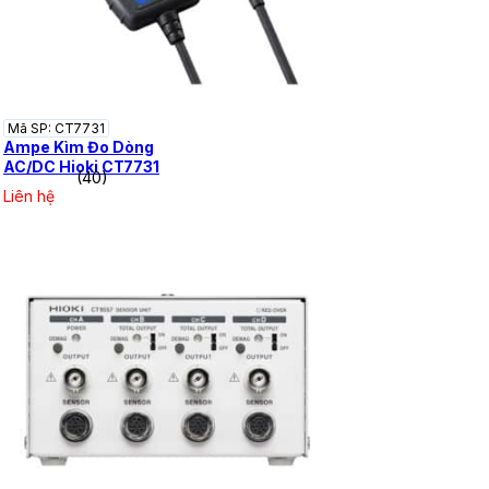
Mã SP: CT7731
Ampe Kìm Đo Dòng
AC/DC Hioki CT7731
(40)
Liên hệ