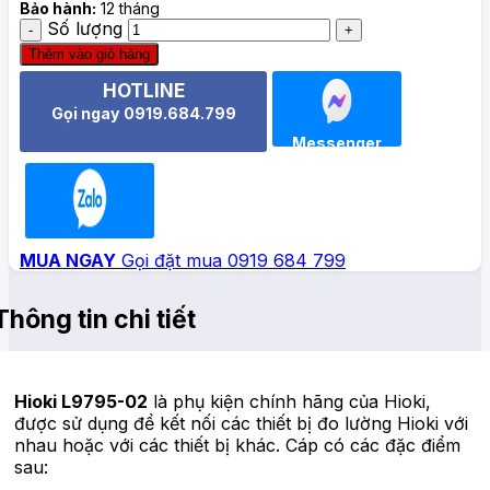
Bảo hành:
12 tháng
Số lượng
Thêm vào giỏ hàng
HOTLINE
Gọi ngay 0919.684.799
Messenger
Zalo
MUA NGAY
Gọi đặt mua 0919 684 799
Thông tin chi tiết
Hioki L9795-02
là phụ kiện chính hãng của Hioki,
được sử dụng để kết nối các thiết bị đo lường Hioki với
nhau hoặc với các thiết bị khác. Cáp có các đặc điểm
sau: