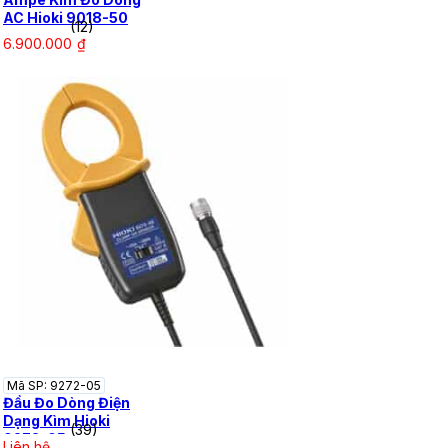
AC Hioki 9018-50
(12)
6.900.000
₫
Mã SP: 9272-05
Đầu Đo Dòng Điện
Dạng Kìm Hioki
(39)
9272-05
Liên hệ