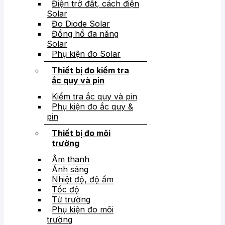
Điện trở đất, cách điện
Solar
Đo Diode Solar
Đồng hồ đa năng
Solar
Phụ kiện đo Solar
Thiết bị đo kiểm tra
ắc quy và pin
Kiểm tra ắc quy và pin
Phụ kiện đo ắc quy &
pin
Thiết bị đo môi
trường
Âm thanh
Ánh sáng
Nhiệt độ, độ ẩm
Tốc độ
Từ trường
Phụ kiện đo môi
trường