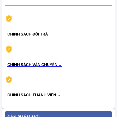
CHÍNH SÁCH HẬU MÃI TIN CẬY
CHÍNH SÁCH ĐỔI TRẢ →
CHÍNH SÁCH VẬN CHUYỂN →
CHÍNH SÁCH THÀNH VIÊN →
SẢN PHẨM MỚI