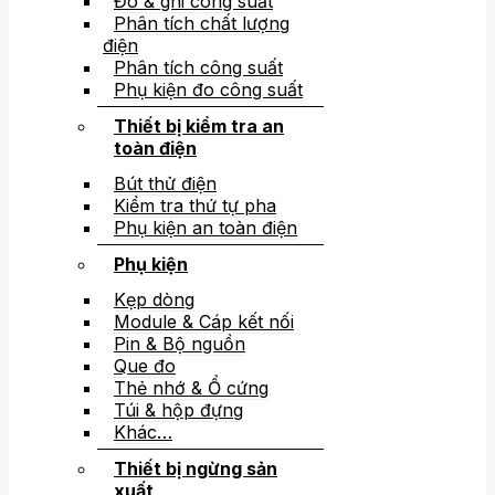
Đo & ghi công suất
Phân tích chất lượng
điện
Phân tích công suất
Phụ kiện đo công suất
Thiết bị kiểm tra an
toàn điện
Bút thử điện
Kiểm tra thứ tự pha
Phụ kiện an toàn điện
Phụ kiện
Kẹp dòng
Module & Cáp kết nối
Pin & Bộ nguồn
Que đo
Thẻ nhớ & Ổ cứng
Túi & hộp đựng
Khác…
Thiết bị ngừng sản
xuất