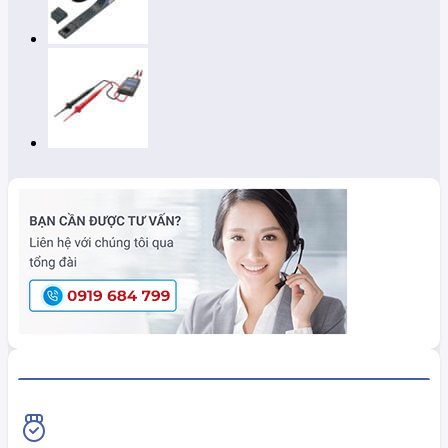
HiokiShop CAM KẾT