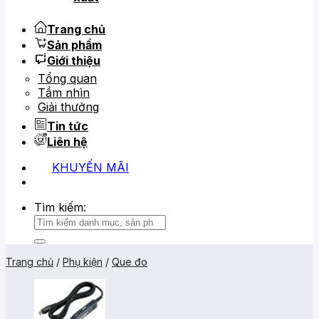
Trang chủ
Sản phẩm
Giới thiệu
Tổng quan
Tầm nhìn
Giải thưởng
Tin tức
Liên hệ
KHUYẾN MÃI
0919 684 799
02866 816 068
Tìm kiếm:
Trang chủ
/
Phụ kiện
/
Que đo