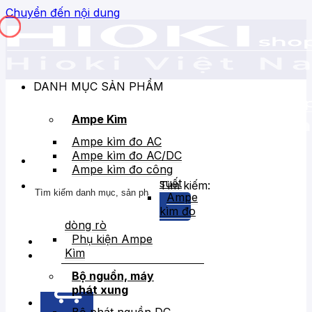
Chuyển đến nội dung
DANH MỤC SẢN PHẨM
Ampe Kìm
Ampe kìm đo AC
Ampe kìm đo AC/DC
Ampe kìm đo công
suất
Tìm kiếm:
Ampe
kìm đo
dòng rò
Phụ kiện Ampe
Kìm
Bán chạy
Giảm giá
Bộ nguồn, máy
phát xung