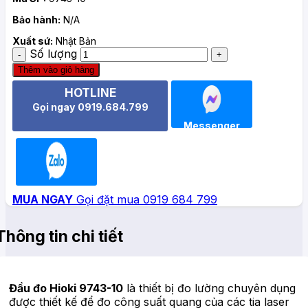
Bảo hành:
N/A
Xuất sứ:
Nhật Bản
Số lượng
Thêm vào giỏ hàng
HOTLINE
Gọi ngay 0919.684.799
Messenger
Zalo
MUA NGAY
Gọi đặt mua 0919 684 799
Thông tin chi tiết
Đầu đo Hioki 9743-10
là thiết bị đo lường chuyên dụng
được thiết kế để đo công suất quang của các tia laser