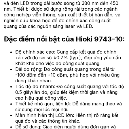
và đèn LED trong dải bước sóng từ 380 nm đến 450
nm. Thiết bị được sử dụng rộng rãi trong các ngành
công nghiệp viễn thông, sản xuất thiết bị bán dẫn, và
nghiên cứu khoa học để đo chính xác công suất
quang của các nguồn sáng laser và LED.
Đặc điểm nổi bật của Hioki 9743-10:
Độ chính xác cao: Cung cấp kết quả đo chính
xác với độ sai số ±0.7% (typ.), đáp ứng yêu cầu
khắt khe cho việc đo công suất quang.
Dải đo rộng: Đo công suất quang trong dải từ
-100 dBm đến +10 dBm, phù hợp với nhiều ứng
dụng khác nhau.
Tốc độ đo nhanh: Đo công suất quang với tốc độ
0.5 giây/lần đo, giúp tiết kiệm thời gian và nâng
cao hiệu quả công việc.
Thiết kế nhỏ gọn, tiện lợi: Dễ dàng mang theo và
sử dụng mọi lúc mọi nơi.
Màn hình hiển thị LCD lớn: Hiển thị rõ ràng kết
quả đo và các thông tin khác.
Dễ sử dụng: Giao diện người dùng đơn giản và