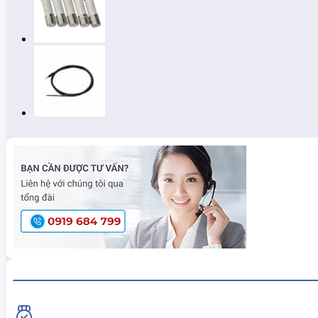
HiokiShop CAM KẾT