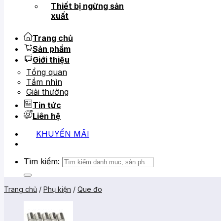
Thiết bị ngừng sản
xuất
Trang chủ
Sản phẩm
Giới thiệu
Tổng quan
Tầm nhìn
Giải thưởng
Tin tức
Liên hệ
KHUYẾN MÃI
Tìm kiếm:
Trang chủ
/
Phụ kiện
/
Que đo