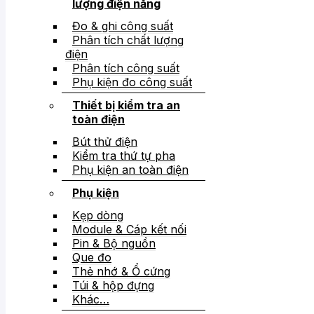
lượng điện năng
Đo & ghi công suất
Phân tích chất lượng
điện
Phân tích công suất
Phụ kiện đo công suất
Thiết bị kiểm tra an
toàn điện
Bút thử điện
Kiểm tra thứ tự pha
Phụ kiện an toàn điện
Phụ kiện
Kẹp dòng
Module & Cáp kết nối
Pin & Bộ nguồn
Que đo
Thẻ nhớ & Ổ cứng
Túi & hộp đựng
Khác…