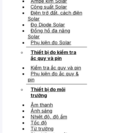
Ampe kìm Solar
Công suất Solar
Điện trở đất, cách điện
Solar
Đo Diode Solar
Đồng hồ đa năng
Solar
Phụ kiện đo Solar
Thiết bị đo kiểm tra
ắc quy và pin
Kiểm tra ắc quy và pin
Phụ kiện đo ắc quy &
pin
Thiết bị đo môi
trường
Âm thanh
Ánh sáng
Nhiệt độ, độ ẩm
Tốc độ
Từ trường