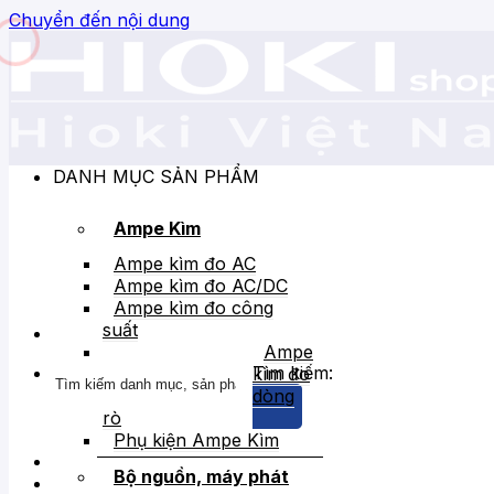
Chuyển đến nội dung
DANH MỤC SẢN PHẨM
Ampe Kìm
Ampe kìm đo AC
Ampe kìm đo AC/DC
Ampe kìm đo công
suất
Ampe
Tìm kiếm:
kìm đo
dòng
rò
Phụ kiện Ampe Kìm
Bộ nguồn, máy phát