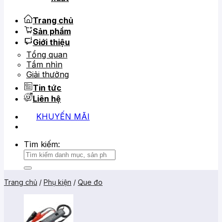
Trang chủ
Sản phẩm
Giới thiệu
Tổng quan
Tầm nhìn
Giải thưởng
Tin tức
Liên hệ
KHUYẾN MÃI
0919 684 799
02866 816 068
Tìm kiếm:
Trang chủ
/
Phụ kiện
/
Que đo