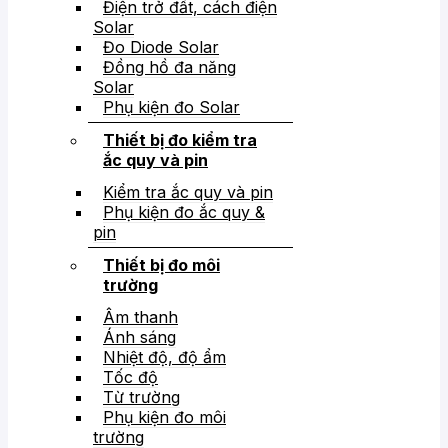
Điện trở đất, cách điện
Solar
Đo Diode Solar
Đồng hồ đa năng
Solar
Phụ kiện đo Solar
Thiết bị đo kiểm tra
ắc quy và pin
Kiểm tra ắc quy và pin
Phụ kiện đo ắc quy &
pin
Thiết bị đo môi
trường
Âm thanh
Ánh sáng
Nhiệt độ, độ ẩm
Tốc độ
Từ trường
Phụ kiện đo môi
trường