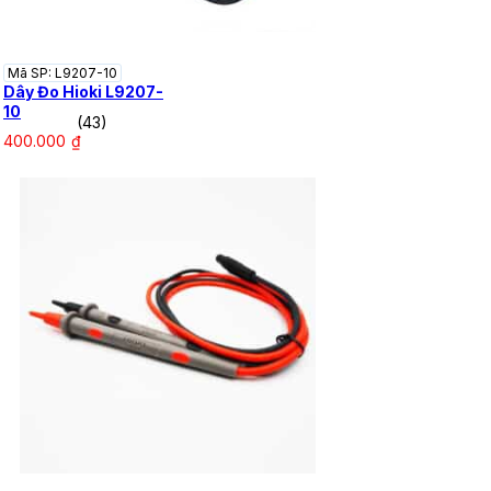
Mã SP: L9207-10
Dây Đo Hioki L9207-
10
(43)
400.000
₫