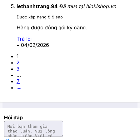
lethanhtrang.94
Đã mua tại hiokishop.vn
Được xếp hạng
5
5 sao
Hàng được đóng gói kỹ càng.
Trả lời
•
04/02/2026
1
2
3
…
7
→
Hỏi đáp