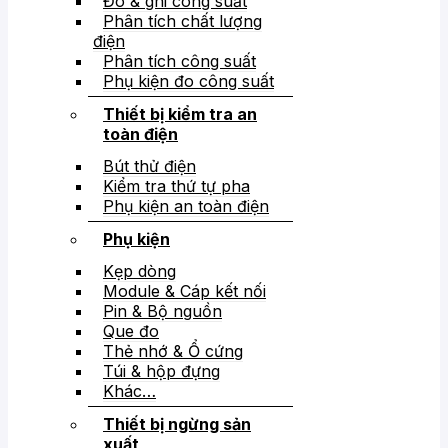
Đo & ghi công suất
Phân tích chất lượng
điện
Phân tích công suất
Phụ kiện đo công suất
Thiết bị kiểm tra an
toàn điện
Bút thử điện
Kiểm tra thứ tự pha
Phụ kiện an toàn điện
Phụ kiện
Kẹp dòng
Module & Cáp kết nối
Pin & Bộ nguồn
Que đo
Thẻ nhớ & Ổ cứng
Túi & hộp đựng
Khác…
Thiết bị ngừng sản
xuất