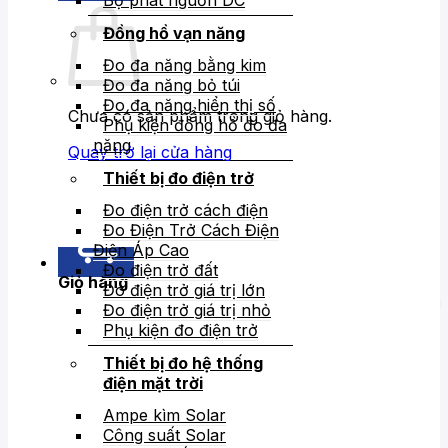
Bộ phát nguồn DC
Đồng hồ vạn năng
Đo đa năng bằng kim
Đo đa năng bỏ túi
Đo đa năng hiển thị số
Chưa có sản phẩm trong giỏ hàng.
Phụ kiện đồng hồ đo đa
năng
Quay trở lại cửa hàng
Thiết bị đo điện trở
Đo điện trở cách điện
Đo Điện Trở Cách Điện
Điện Áp Cao
Đo điện trở đất
Giỏ hàng
Đo điện trở giá trị lớn
Đo điện trở giá trị nhỏ
Phụ kiện đo điện trở
Thiết bị đo hệ thống
điện mặt trời
Ampe kìm Solar
Công suất Solar