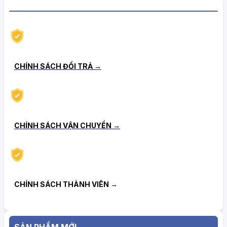
CHÍNH SÁCH HẬU MÃI TIN CẬY
CHÍNH SÁCH ĐỔI TRẢ →
CHÍNH SÁCH VẬN CHUYỂN →
CHÍNH SÁCH THÀNH VIÊN →
SẢN PHẨM MỚI