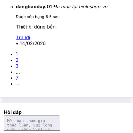
dangbaoduy.01
Đã mua tại hiokishop.vn
Được xếp hạng
5
5 sao
Thiết bị dùng bền.
Trả lời
•
14/02/2026
1
2
3
…
7
→
Hỏi đáp