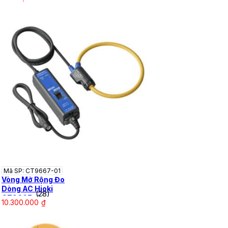
Mã SP: CT9667-01
Vòng Mở Rộng Đo
Dòng AC Hioki
(28)
CT9667-01
10.300.000
₫