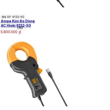
Mã SP: 9132-50
Ampe Kìm Đo Dòng
AC Hioki 9132-50
(16)
5.800.000
₫