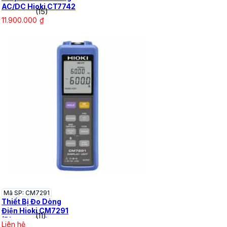
AC/DC Hioki CT7742
(15)
11.900.000
₫
Mã SP: CM7291
Thiết Bị Đo Dòng
Điện Hioki CM7291
(11)
(Bluetooth®)
Liên hệ