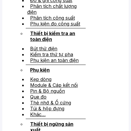
Đo & ghi công suất
Phân tích chất lượng
điện
Phân tích công suất
Phụ kiện đo công suất
Thiết bị kiểm tra an
toàn điện
Bút thử điện
Kiểm tra thứ tự pha
Phụ kiện an toàn điện
Phụ kiện
Kẹp dòng
Module & Cáp kết nối
Pin & Bộ nguồn
Que đo
Thẻ nhớ & Ổ cứng
Túi & hộp đựng
Khác…
Thiết bị ngừng sản
xuất