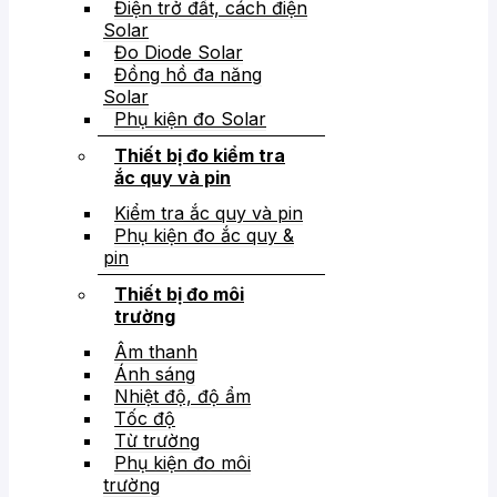
Điện trở đất, cách điện
Solar
Đo Diode Solar
Đồng hồ đa năng
Solar
Phụ kiện đo Solar
Thiết bị đo kiểm tra
ắc quy và pin
Kiểm tra ắc quy và pin
Phụ kiện đo ắc quy &
pin
Thiết bị đo môi
trường
Âm thanh
Ánh sáng
Nhiệt độ, độ ẩm
Tốc độ
Từ trường
Phụ kiện đo môi
trường