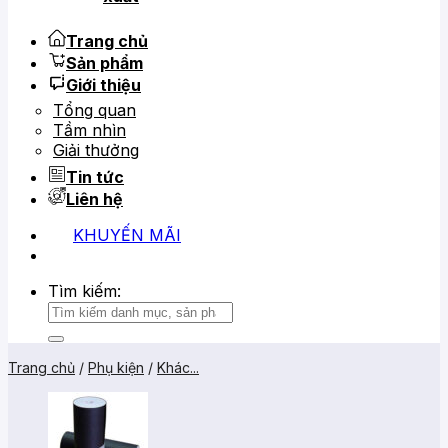
Trang chủ
Sản phẩm
Giới thiệu
Tổng quan
Tầm nhìn
Giải thưởng
Tin tức
Liên hệ
KHUYẾN MÃI
0919 684 799
02866 816 068
Tìm kiếm:
Trang chủ
/
Phụ kiện
/
Khác...