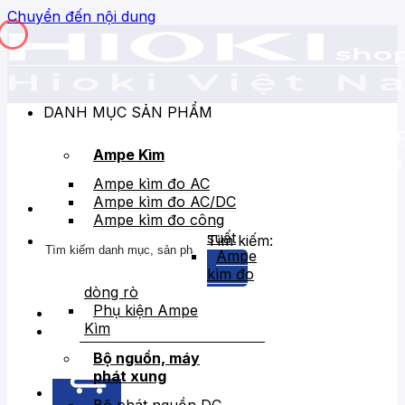
Chuyển đến nội dung
DANH MỤC SẢN PHẨM
Ampe Kìm
Ampe kìm đo AC
Ampe kìm đo AC/DC
Ampe kìm đo công
suất
Tìm kiếm:
Ampe
kìm đo
dòng rò
Phụ kiện Ampe
Kìm
Bán chạy
Giảm giá
Bộ nguồn, máy
phát xung