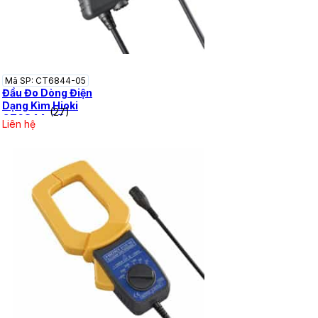
Mã SP: CT6844-05
Đầu Đo Dòng Điện
Dạng Kìm Hioki
(27)
CT6844-05
Liên hệ