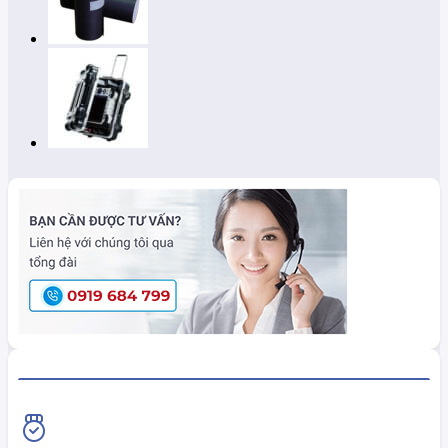
HiokiShop CAM KẾT