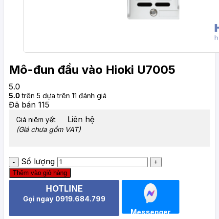
Mô-đun đầu vào Hioki U7005
5.0
5.0
trên 5 dựa trên
11
đánh giá
Đã bán
115
Liên hệ
Giá niêm yết:
(Giá chưa gồm VAT)
Số lượng
Thêm vào giỏ hàng
HOTLINE
Gọi ngay 0919.684.799
Messenger