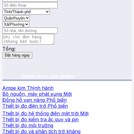
Tổng:
Đặt hàng ngay
Danh mục sản phẩm
Ampe kìm
Bộ nguồn, máy phát xung
Đồng hồ vạn năng
Thiết bị đo điện trở
Thiết bị đo hệ thống điện mặt trời
Thiết bị đo kiểm tra ắc quy và pin
Thiết bị đo môi trường
Thiết bị đo và phân tích trở kháng