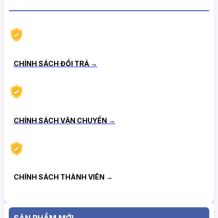
CHÍNH SÁCH HẬU MÃI TIN CẬY
CHÍNH SÁCH ĐỔI TRẢ →
CHÍNH SÁCH VẬN CHUYỂN →
CHÍNH SÁCH THÀNH VIÊN →
SẢN PHẨM MỚI