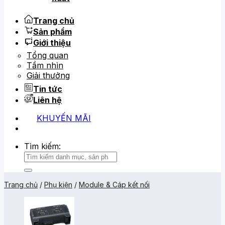
Trang chủ
Sản phẩm
Giới thiệu
Tổng quan
Tầm nhìn
Giải thưởng
Tin tức
Liên hệ
KHUYẾN MÃI
0919 684 799
02866 816 068
Tìm kiếm:
Trang chủ
/
Phụ kiện
/
Module & Cáp kết nối