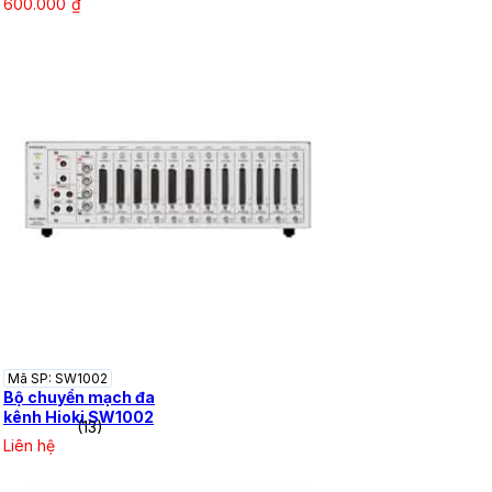
600.000
₫
Mã SP: SW1002
Bộ chuyển mạch đa
kênh Hioki SW1002
(13)
Liên hệ