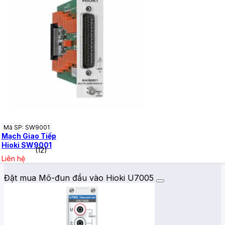
Mã SP: SW9001
Mạch Giao Tiếp
Hioki SW9001
(12)
Liên hệ
Đặt mua Mô-đun đầu vào Hioki U7005