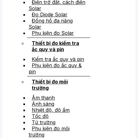
Điện trở đất, cách điện
Solar
Đo Diode Solar
Đồng hồ đa năng
Solar
Phụ kiện đo Solar
Thiết bị đo kiểm tra
ắc quy và pin
Kiểm tra ắc quy và pin
Phụ kiện đo ắc quy &
pin
Thiết bị đo môi
trường
Âm thanh
Ánh sáng
Nhiệt độ, độ ẩm
Tốc độ
Từ trường
Phụ kiện đo môi
trường