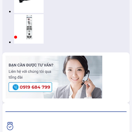
HiokiShop CAM KẾT