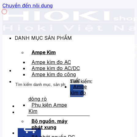
Chuyển đến nội dung
DANH MỤC SẢN PHẨM
Ampe Kìm
Ampe kìm đo AC
Ampe kìm đo AC/DC
Ampe kìm đo công
suất
Tìm kiếm:
Ampe
kìm đo
dòng rò
Phụ kiện Ampe
Kìm
Bán chạy
Giảm giá
Bộ nguồn, máy
phát xung