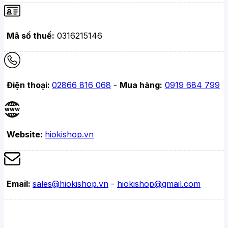
Mã số thuế:
0316215146
Điện thoại:
02866 816 068
-
Mua hàng:
0919 684 799
Website:
hiokishop.vn
Email:
sales@hiokishop.vn
-
hiokishop@gmail.com