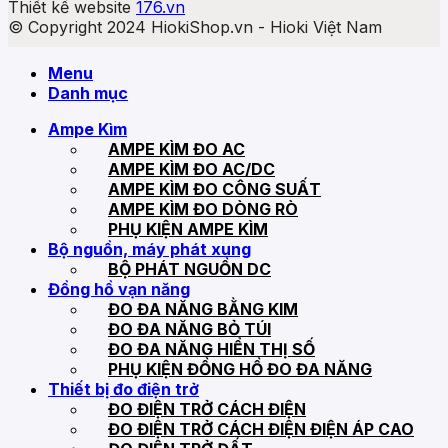
Thiết kế website
176.vn
© Copyright 2024 HiokiShop.vn - Hioki Việt Nam
Menu
Danh mục
Ampe Kìm
AMPE KÌM ĐO AC
AMPE KÌM ĐO AC/DC
AMPE KÌM ĐO CÔNG SUẤT
AMPE KÌM ĐO DÒNG RÒ
PHỤ KIỆN AMPE KÌM
Bộ nguồn, máy phát xung
BỘ PHÁT NGUỒN DC
Đồng hồ vạn năng
ĐO ĐA NĂNG BẰNG KIM
ĐO ĐA NĂNG BỎ TÚI
ĐO ĐA NĂNG HIỂN THỊ SỐ
PHỤ KIỆN ĐỒNG HỒ ĐO ĐA NĂNG
Thiết bị đo điện trở
ĐO ĐIỆN TRỞ CÁCH ĐIỆN
ĐO ĐIỆN TRỞ CÁCH ĐIỆN ĐIỆN ÁP CAO