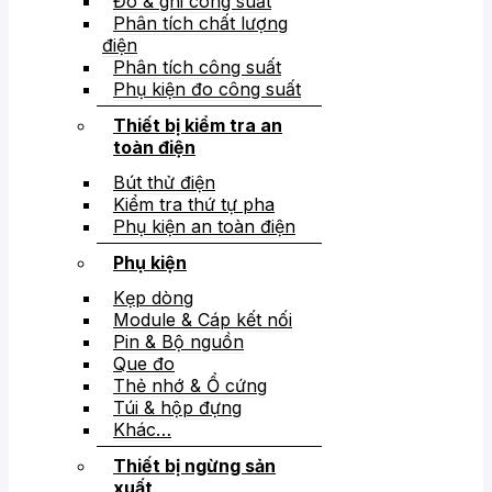
Đo & ghi công suất
Phân tích chất lượng
điện
Phân tích công suất
Phụ kiện đo công suất
Thiết bị kiểm tra an
toàn điện
Bút thử điện
Kiểm tra thứ tự pha
Phụ kiện an toàn điện
Phụ kiện
Kẹp dòng
Module & Cáp kết nối
Pin & Bộ nguồn
Que đo
Thẻ nhớ & Ổ cứng
Túi & hộp đựng
Khác…
Thiết bị ngừng sản
xuất