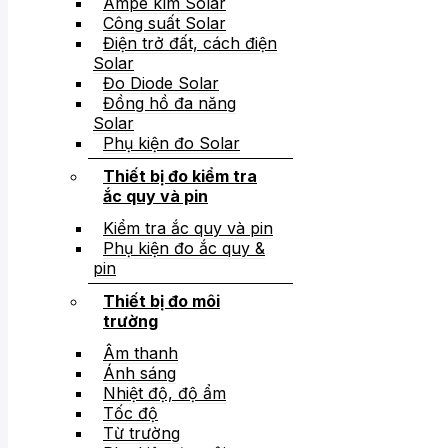
Ampe kìm Solar
Công suất Solar
Điện trở đất, cách điện
Solar
Đo Diode Solar
Đồng hồ đa năng
Solar
Phụ kiện đo Solar
Thiết bị đo kiểm tra
ắc quy và pin
Kiểm tra ắc quy và pin
Phụ kiện đo ắc quy &
pin
Thiết bị đo môi
trường
Âm thanh
Ánh sáng
Nhiệt độ, độ ẩm
Tốc độ
Từ trường