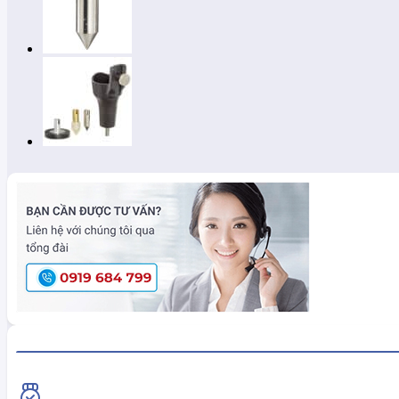
HiokiShop CAM KẾT