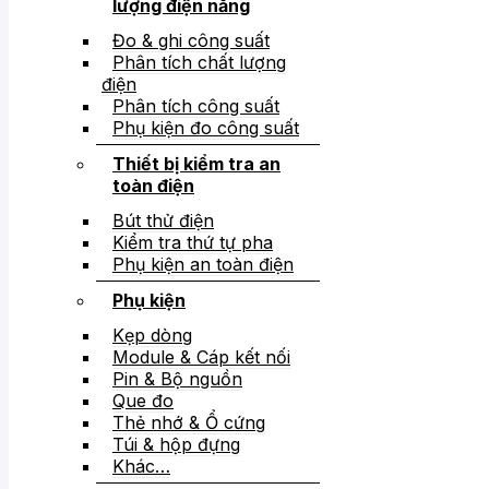
lượng điện năng
Đo & ghi công suất
Phân tích chất lượng
điện
Phân tích công suất
Phụ kiện đo công suất
Thiết bị kiểm tra an
toàn điện
Bút thử điện
Kiểm tra thứ tự pha
Phụ kiện an toàn điện
Phụ kiện
Kẹp dòng
Module & Cáp kết nối
Pin & Bộ nguồn
Que đo
Thẻ nhớ & Ổ cứng
Túi & hộp đựng
Khác…