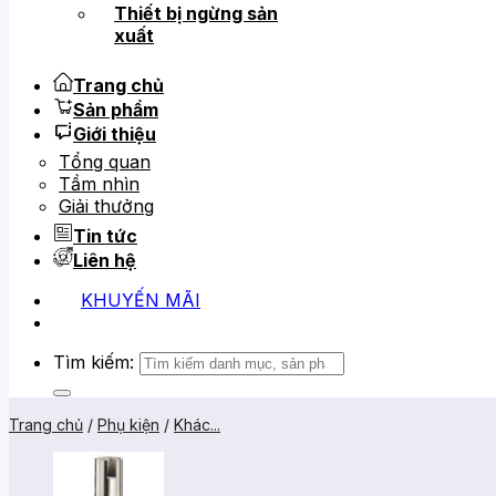
Thiết bị ngừng sản
xuất
Trang chủ
Sản phẩm
Giới thiệu
Tổng quan
Tầm nhìn
Giải thưởng
Tin tức
Liên hệ
KHUYẾN MÃI
Tìm kiếm:
Trang chủ
/
Phụ kiện
/
Khác...