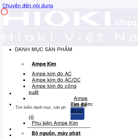
Chuyển đến nội dung
DANH MỤC SẢN PHẨM
Ampe Kìm
Ampe kìm đo AC
Ampe kìm đo AC/DC
Ampe kìm đo công
suất
Ampe
Tìm kiếm:
kìm đo
dòng
rò
Phụ kiện Ampe Kìm
Bộ nguồn, máy phát