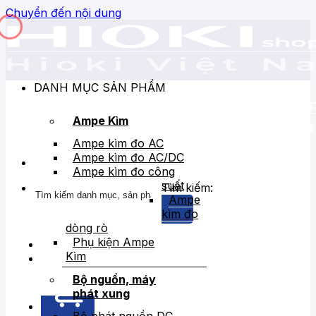
Chuyển đến nội dung
DANH MỤC SẢN PHẨM
Ampe Kìm
Ampe kìm đo AC
Ampe kìm đo AC/DC
Ampe kìm đo công
suất
Tìm kiếm:
Ampe
kìm đo
dòng rò
Phụ kiện Ampe
Kìm
Bán chạy
Giảm giá
Bộ nguồn, máy
phát xung