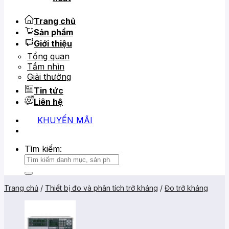
Trang chủ
Sản phẩm
Giới thiệu
Tổng quan
Tầm nhìn
Giải thưởng
Tin tức
Liên hệ
KHUYẾN MÃI
0919 684 799
02866 816 068
Tìm kiếm:
Trang chủ
/
Thiết bị đo và phân tích trở kháng
/
Đo trở kháng