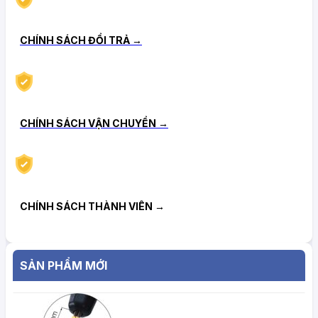
CHÍNH SÁCH ĐỔI TRẢ →
CHÍNH SÁCH VẬN CHUYỂN →
CHÍNH SÁCH THÀNH VIÊN →
SẢN PHẨM MỚI