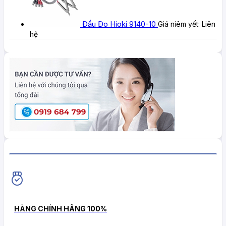
Đầu Đo Hioki 9140-10
Giá niêm yết:
Liên
hệ
HiokiShop CAM KẾT
HÀNG CHÍNH HÃNG 100%