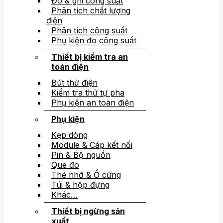
Đo & ghi công suất
Phân tích chất lượng
điện
Phân tích công suất
Phụ kiện đo công suất
Thiết bị kiểm tra an
toàn điện
Bút thử điện
Kiểm tra thứ tự pha
Phụ kiện an toàn điện
Phụ kiện
Kẹp dòng
Module & Cáp kết nối
Pin & Bộ nguồn
Que đo
Thẻ nhớ & Ổ cứng
Túi & hộp đựng
Khác…
Thiết bị ngừng sản
xuất