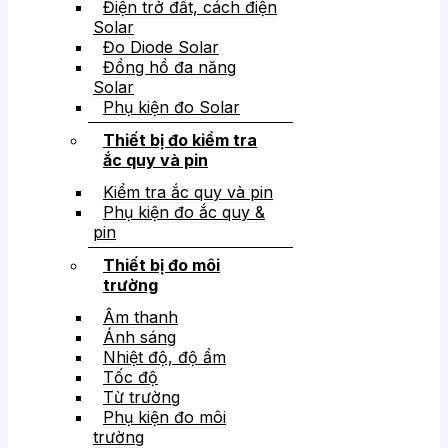
Điện trở đất, cách điện
Solar
Đo Diode Solar
Đồng hồ đa năng
Solar
Phụ kiện đo Solar
Thiết bị đo kiểm tra
ắc quy và pin
Kiểm tra ắc quy và pin
Phụ kiện đo ắc quy &
pin
Thiết bị đo môi
trường
Âm thanh
Ánh sáng
Nhiệt độ, độ ẩm
Tốc độ
Từ trường
Phụ kiện đo môi
trường