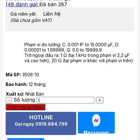
(
48
đánh giá)
Đã bán
287
Liên hệ
Giá niêm yết:
(Giá chưa gồm VAT)
Phạm vi đo lường: C: 0.001 fF to 15.0000 μF, D:
0.00001 to 1.99999, Q: 0.0 to 19999.9
Trở ngoại đầu ra: 1 Ω (tại 1 kHz trong phạm vi 2,2 μF
và cao hơn), 20 Ω (tại phạm vi khác với phạm vi trên)
Mã SP:
3506-10
Bảo hành:
12 tháng
Xuất sứ:
Nhật Bản
Số lượng
Thêm vào giỏ hàng
HOTLINE
Gọi ngay 0919.684.799
Messenger