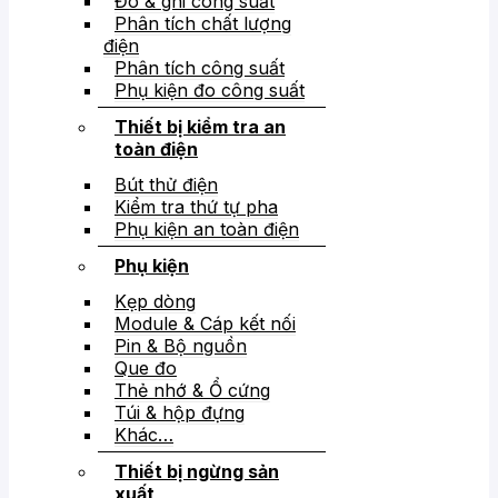
Đo & ghi công suất
Phân tích chất lượng
điện
Phân tích công suất
Phụ kiện đo công suất
Thiết bị kiểm tra an
toàn điện
Bút thử điện
Kiểm tra thứ tự pha
Phụ kiện an toàn điện
Phụ kiện
Kẹp dòng
Module & Cáp kết nối
Pin & Bộ nguồn
Que đo
Thẻ nhớ & Ổ cứng
Túi & hộp đựng
Khác…
Thiết bị ngừng sản
xuất