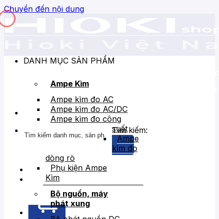
Chuyển đến nội dung
DANH MỤC SẢN PHẨM
Ampe Kìm
Ampe kìm đo AC
Ampe kìm đo AC/DC
Ampe kìm đo công
suất
Tìm kiếm:
Ampe
kìm đo
dòng rò
Phụ kiện Ampe
Kìm
Bán chạy
Giảm giá
Bộ nguồn, máy
phát xung