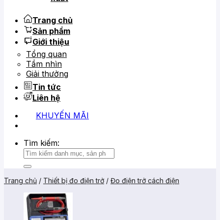
Trang chủ
Sản phẩm
Giới thiệu
Tổng quan
Tầm nhìn
Giải thưởng
Tin tức
Liên hệ
KHUYẾN MÃI
0919 684 799
02866 816 068
Tìm kiếm:
Trang chủ
/
Thiết bị đo điện trở
/
Đo điện trở cách điện