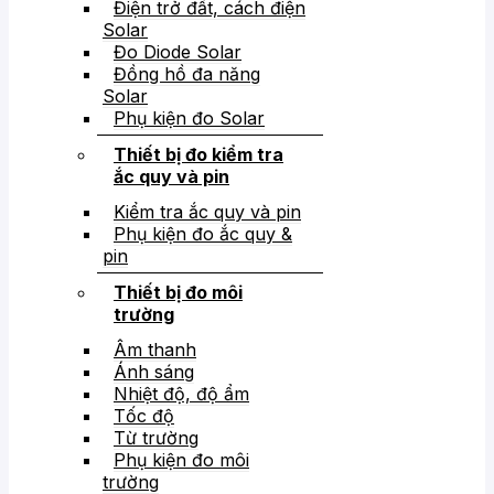
Điện trở đất, cách điện
Solar
Đo Diode Solar
Đồng hồ đa năng
Solar
Phụ kiện đo Solar
Thiết bị đo kiểm tra
ắc quy và pin
Kiểm tra ắc quy và pin
Phụ kiện đo ắc quy &
pin
Thiết bị đo môi
trường
Âm thanh
Ánh sáng
Nhiệt độ, độ ẩm
Tốc độ
Từ trường
Phụ kiện đo môi
trường