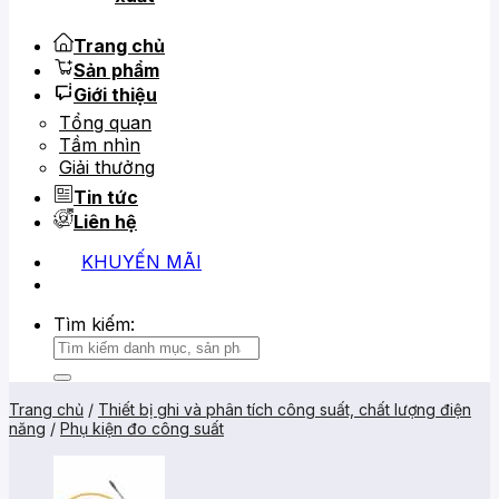
Trang chủ
Sản phẩm
Giới thiệu
Tổng quan
Tầm nhìn
Giải thưởng
Tin tức
Liên hệ
KHUYẾN MÃI
0919 684 799
02866 816 068
Tìm kiếm:
Trang chủ
/
Thiết bị ghi và phân tích công suất, chất lượng điện
năng
/
Phụ kiện đo công suất