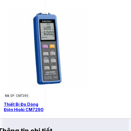
Mã SP: CM7290
Thiết Bị Đo Dòng
Điện Hioki CM7290
Thông tin chi tiết