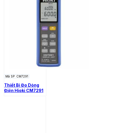
Mã SP: CM7291
Thiết Bị Đo Dòng
Điện Hioki CM7291
(Bluetooth®)