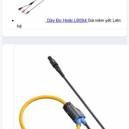
Dây Đo Hioki L9094
Giá niêm yết:
Liên
hệ