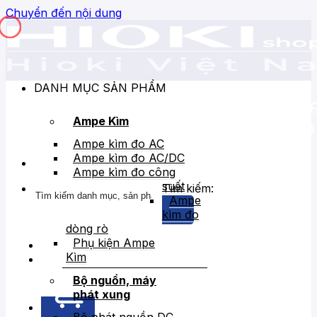
Chuyển đến nội dung
DANH MỤC SẢN PHẨM
Ampe Kìm
Ampe kìm đo AC
Ampe kìm đo AC/DC
Ampe kìm đo công
suất
Tìm kiếm:
Ampe
kìm đo
dòng rò
Phụ kiện Ampe
Kìm
Bán chạy
Giảm giá
Bộ nguồn, máy
phát xung