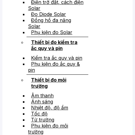
Điện trở đất, cách điện
Solar
Đo Diode Solar
Đồng hồ đa năng
Solar
Phụ kiện đo Solar
Thiết bị đo kiểm tra
ắc quy và pin
Kiểm tra ắc quy và pin
Phụ kiện đo ắc quy &
pin
Thiết bị đo môi
trường
Âm thanh
Ánh sáng
Nhiệt độ, độ ẩm
Tốc độ
Từ trường
Phụ kiện đo môi
trường