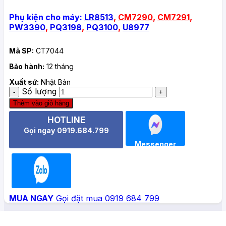
Phụ kiện cho máy:
LR8513
,
CM7290
,
CM7291
,
PW3390
,
PQ3198
,
PQ3100
,
U8977
Mã SP:
CT7044
Bảo hành:
12 tháng
Xuất sứ:
Nhật Bản
Số lượng
Thêm vào giỏ hàng
HOTLINE
Gọi ngay 0919.684.799
Messenger
Zalo
MUA NGAY
Gọi đặt mua 0919 684 799