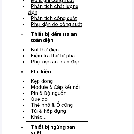
Đo & ghi công suất
Phân tích chất lượng
điện
Phân tích công suất
Phụ kiện đo công suất
Thiết bị kiểm tra an
toàn điện
Bút thử điện
Kiểm tra thứ tự pha
Phụ kiện an toàn điện
Phụ kiện
Kẹp dòng
Module & Cáp kết nối
Pin & Bộ nguồn
Que đo
Thẻ nhớ & Ổ cứng
Túi & hộp đựng
Khác…
Thiết bị ngừng sản
xuất