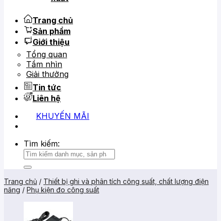
Trang chủ
Sản phẩm
Giới thiệu
Tổng quan
Tầm nhìn
Giải thưởng
Tin tức
Liên hệ
KHUYẾN MÃI
0919 684 799
02866 816 068
Tìm kiếm:
Trang chủ
/
Thiết bị ghi và phân tích công suất, chất lượng điện
năng
/
Phụ kiện đo công suất