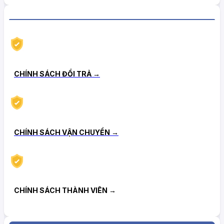
CHÍNH SÁCH HẬU MÃI TIN CẬY
CHÍNH SÁCH ĐỔI TRẢ →
CHÍNH SÁCH VẬN CHUYỂN →
CHÍNH SÁCH THÀNH VIÊN →