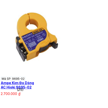
Mã SP: 9695-02
Ampe Kìm Đo Dòng
AC Hioki 9695-02
(25)
2.700.000
₫