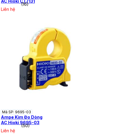
AC Hioki CT7131
(16)
Liên hệ
Mã SP: 9695-03
Ampe Kìm Đo Dòng
AC Hioki 9695-03
(50)
Liên hệ