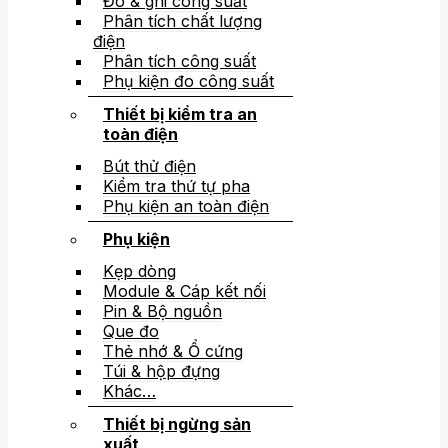
Đo & ghi công suất
Phân tích chất lượng
điện
Phân tích công suất
Phụ kiện đo công suất
Thiết bị kiểm tra an
toàn điện
Bút thử điện
Kiểm tra thứ tự pha
Phụ kiện an toàn điện
Phụ kiện
Kẹp dòng
Module & Cáp kết nối
Pin & Bộ nguồn
Que đo
Thẻ nhớ & Ổ cứng
Túi & hộp đựng
Khác…
Thiết bị ngừng sản
xuất