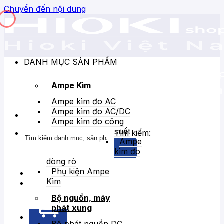
Chuyển đến nội dung
DANH MỤC SẢN PHẨM
Ampe Kìm
Ampe kìm đo AC
Ampe kìm đo AC/DC
Ampe kìm đo công
suất
Tìm kiếm:
Ampe
kìm đo
dòng rò
Phụ kiện Ampe
Kìm
Bán chạy
Giảm giá
Bộ nguồn, máy
phát xung