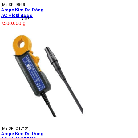
Mã SP: 9669
Ampe Kìm Đo Dòng
AC Hioki 9669
(10)
7.500.000
₫
Mã SP: CT7131
Ampe Kìm Đo Dòng