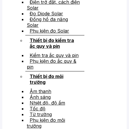
Điện trở đất, cách điện
Solar
Đo Diode Solar
Đồng hồ đa năng
Solar
Phụ kiện đo Solar
Thiết bị đo kiểm tra
ắc quy và pin
Kiểm tra ắc quy và pin
Phụ kiện đo ắc quy &
pin
Thiết bị đo môi
trường
Âm thanh
Ánh sáng
Nhiệt độ, độ ẩm
Tốc độ
Từ trường
Phụ kiện đo môi
trường