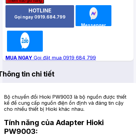
Thêm vào giỏ hàng
HOTLINE
Gọi ngay 0919.684.799
Messenger
Zalo
MUA NGAY
Gọi đặt mua 0919 684 799
Thông tin chi tiết
Bộ chuyển đổi Hioki PW9003 là bộ nguồn được thiết
kế để cung cấp nguồn điện ổn định và đáng tin cậy
cho nhiều thiết bị Hioki khác nhau.
Tính năng của Adapter Hioki
PW9003: