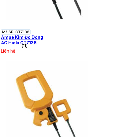
Mã SP: CT7136
Ampe Kìm Đo Dòng
AC Hioki CT7136
(11)
Liên hệ