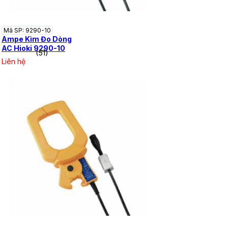
Mã SP: 9290-10
Ampe Kìm Đo Dòng
AC Hioki 9290-10
(51)
Liên hệ