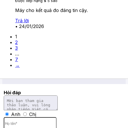
Được xếp hạng
5
5 sao
Máy cho kết quả đo đáng tin cậy.
Trả lời
•
24/01/2026
1
2
3
…
7
→
Hỏi đáp
Anh
Chị