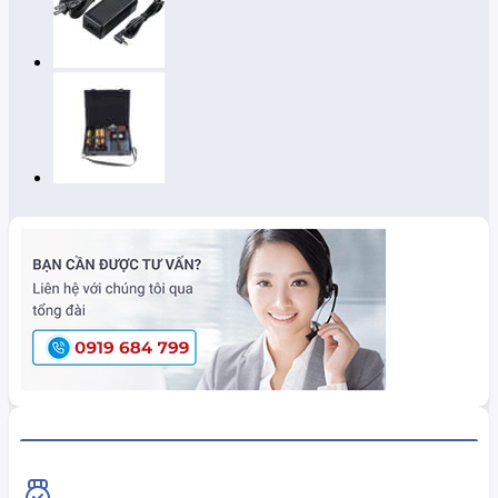
HiokiShop CAM KẾT