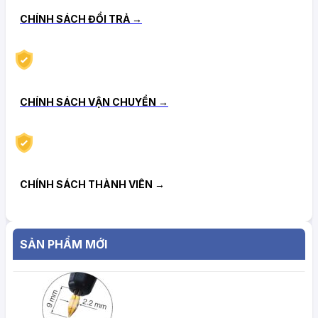
CHÍNH SÁCH ĐỔI TRẢ →
CHÍNH SÁCH VẬN CHUYỂN →
CHÍNH SÁCH THÀNH VIÊN →
SẢN PHẨM MỚI