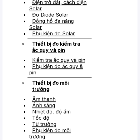
Điện trở đất, cách điện
Solar
Đo Diode Solar
Đồng hồ đa năng
Solar
Phụ kiện đo Solar
Thiết bị đo kiểm tra
ắc quy và pin
Kiểm tra ắc quy và pin
Phụ kiện đo ắc quy &
pin
Thiết bị đo môi
trường
Âm thanh
Ánh sáng
Nhiệt độ, độ ẩm
Tốc độ
Từ trường
Phụ kiện đo môi
trường