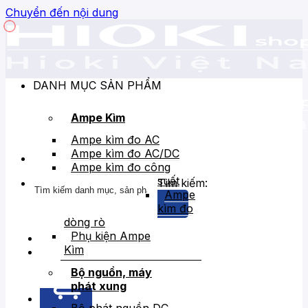
Chuyển đến nội dung
DANH MỤC SẢN PHẨM
Ampe Kìm
Ampe kìm đo AC
Ampe kìm đo AC/DC
Ampe kìm đo công
suất
Tìm kiếm:
Ampe
kìm đo
dòng rò
Phụ kiện Ampe
Kìm
Bán chạy
Giảm giá
Bộ nguồn, máy
phát xung