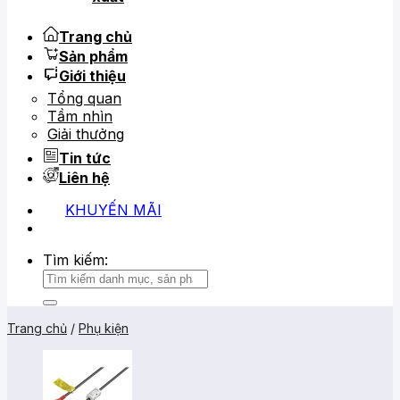
Trang chủ
Sản phẩm
Giới thiệu
Tổng quan
Tầm nhìn
Giải thưởng
Tin tức
Liên hệ
KHUYẾN MÃI
0919 684 799
02866 816 068
Tìm kiếm:
Trang chủ
/
Phụ kiện