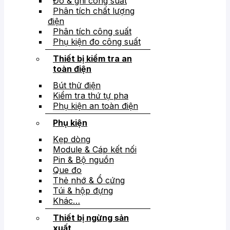
Đo & ghi công suất
Phân tích chất lượng
điện
Phân tích công suất
Phụ kiện đo công suất
Thiết bị kiểm tra an
toàn điện
Bút thử điện
Kiểm tra thứ tự pha
Phụ kiện an toàn điện
Phụ kiện
Kẹp dòng
Module & Cáp kết nối
Pin & Bộ nguồn
Que đo
Thẻ nhớ & Ổ cứng
Túi & hộp đựng
Khác…
Thiết bị ngừng sản
xuất