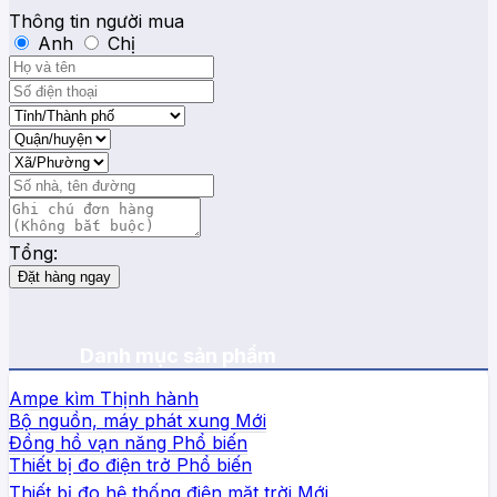
Thông tin người mua
Anh
Chị
Tổng:
Đặt hàng ngay
Danh mục sản phẩm
Ampe kìm
Bộ nguồn, máy phát xung
Đồng hồ vạn năng
Thiết bị đo điện trở
Thiết bị đo hệ thống điện mặt trời