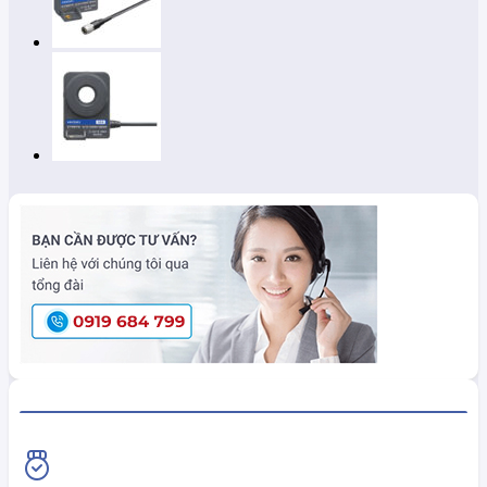
HiokiShop CAM KẾT