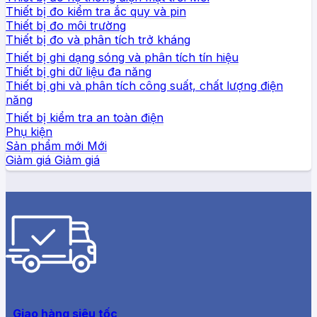
Thiết bị đo kiểm tra ắc quy và pin
Thiết bị đo môi trường
Thiết bị đo và phân tích trở kháng
Thiết bị ghi dạng sóng và phân tích tín hiệu
Thiết bị ghi dữ liệu đa năng
Thiết bị ghi và phân tích công suất, chất lượng điện
năng
Thiết bị kiểm tra an toàn điện
Phụ kiện
Sản phẩm mới
Giảm giá
Giao hàng siêu tốc