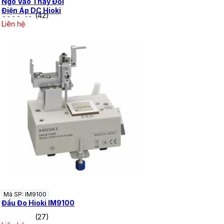
Ngõ Vào Thay Đổi
Điện Áp DC Hioki
(42)
9269-10
Liên hệ
Mã SP: IM9100
Đầu Đo Hioki IM9100
(27)