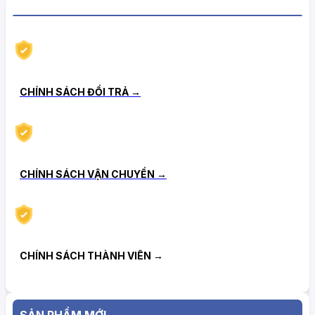
CHÍNH SÁCH HẬU MÃI TIN CẬY
CHÍNH SÁCH ĐỔI TRẢ →
CHÍNH SÁCH VẬN CHUYỂN →
CHÍNH SÁCH THÀNH VIÊN →
SẢN PHẨM MỚI