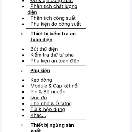
Đo & ghi công suất
Phân tích chất lượng
điện
Phân tích công suất
Phụ kiện đo công suất
Thiết bị kiểm tra an
toàn điện
Bút thử điện
Kiểm tra thứ tự pha
Phụ kiện an toàn điện
Phụ kiện
Kẹp dòng
Module & Cáp kết nối
Pin & Bộ nguồn
Que đo
Thẻ nhớ & Ổ cứng
Túi & hộp đựng
Khác…
Thiết bị ngừng sản
xuất