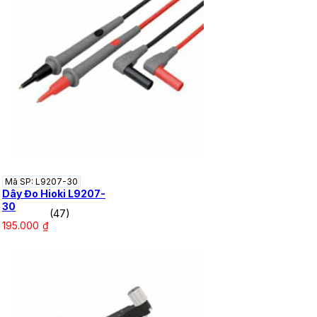
Mã SP: L9207-30
Dây Đo Hioki L9207-
30
(47)
195.000
₫