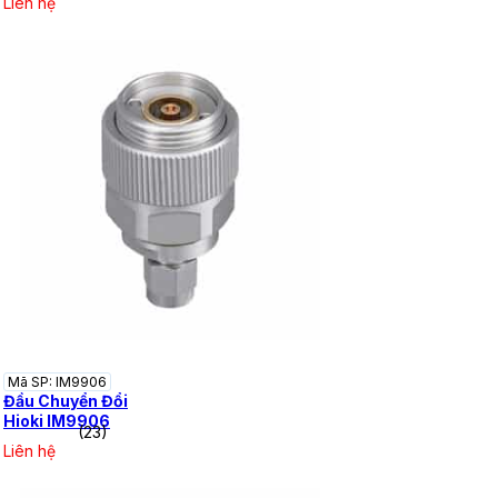
Liên hệ
Mã SP: IM9906
Đầu Chuyển Đổi
Hioki IM9906
(23)
Liên hệ