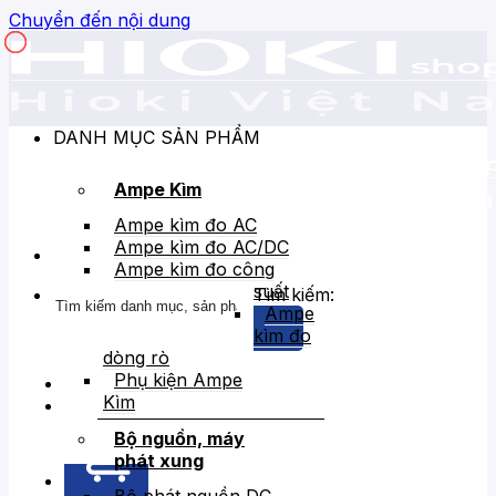
Chuyển đến nội dung
DANH MỤC SẢN PHẨM
Ampe Kìm
Ampe kìm đo AC
Ampe kìm đo AC/DC
Ampe kìm đo công
suất
Tìm kiếm:
Ampe
kìm đo
dòng rò
Phụ kiện Ampe
Kìm
Bán chạy
Giảm giá
Bộ nguồn, máy
phát xung