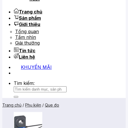
Trang chủ
Sản phẩm
Giới thiệu
Tổng quan
Tầm nhìn
Giải thưởng
Tin tức
Liên hệ
KHUYẾN MÃI
0919 684 799
02866 816 068
Tìm kiếm:
Trang chủ
/
Phụ kiện
/
Que đo