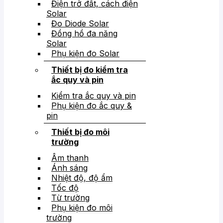
Điện trở đất, cách điện
Solar
Đo Diode Solar
Đồng hồ đa năng
Solar
Phụ kiện đo Solar
Thiết bị đo kiểm tra
ắc quy và pin
Kiểm tra ắc quy và pin
Phụ kiện đo ắc quy &
pin
Thiết bị đo môi
trường
Âm thanh
Ánh sáng
Nhiệt độ, độ ẩm
Tốc độ
Từ trường
Phụ kiện đo môi
trường