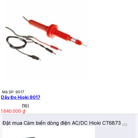
Mã SP: 9017
Dây Đo Hioki 9017
(16)
1.640.000
₫
Đặt mua Cảm biến dòng điện AC/DC Hioki CT6873