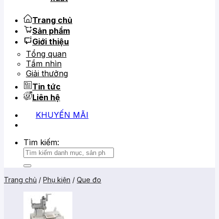
Trang chủ
Sản phẩm
Giới thiệu
Tổng quan
Tầm nhìn
Giải thưởng
Tin tức
Liên hệ
KHUYẾN MÃI
0919 684 799
02866 816 068
Tìm kiếm:
Trang chủ
/
Phụ kiện
/
Que đo