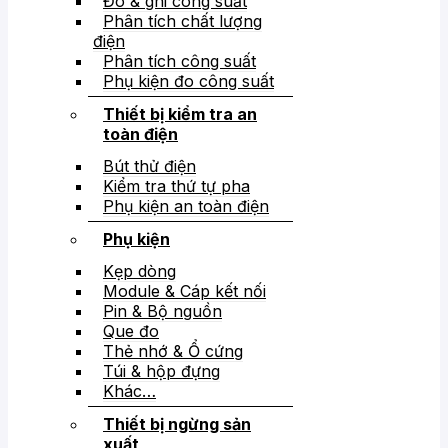
Đo & ghi công suất
Phân tích chất lượng
điện
Phân tích công suất
Phụ kiện đo công suất
Thiết bị kiểm tra an
toàn điện
Bút thử điện
Kiểm tra thứ tự pha
Phụ kiện an toàn điện
Phụ kiện
Kẹp dòng
Module & Cáp kết nối
Pin & Bộ nguồn
Que đo
Thẻ nhớ & Ổ cứng
Túi & hộp đựng
Khác…
Thiết bị ngừng sản
xuất