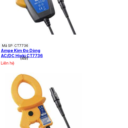
Mã SP: CT7736
Ampe Kìm Đo Dòng
AC/DC Hioki CT7736
(49)
Liên hệ