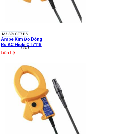
Mã SP: CT7116
Ampe Kìm Đo Dòng
Rò AC Hioki CT7116
(20)
Liên hệ