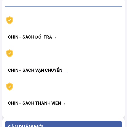
CHÍNH SÁCH HẬU MÃI TIN CẬY
CHÍNH SÁCH ĐỔI TRẢ →
CHÍNH SÁCH VẬN CHUYỂN →
CHÍNH SÁCH THÀNH VIÊN →
SẢN PHẨM MỚI