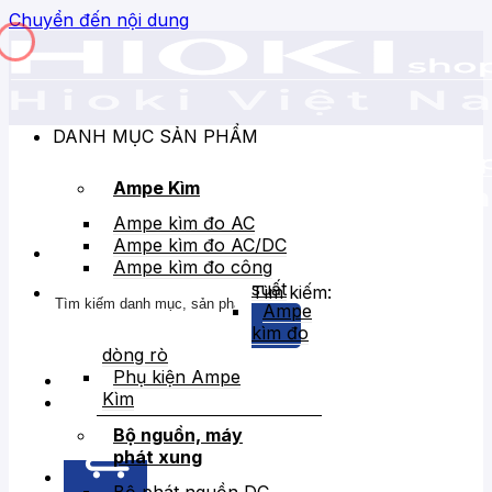
Chuyển đến nội dung
DANH MỤC SẢN PHẨM
Ampe Kìm
Ampe kìm đo AC
Ampe kìm đo AC/DC
Ampe kìm đo công
suất
Tìm kiếm:
Ampe
kìm đo
dòng rò
Phụ kiện Ampe
Kìm
Bán chạy
Giảm giá
Bộ nguồn, máy
phát xung