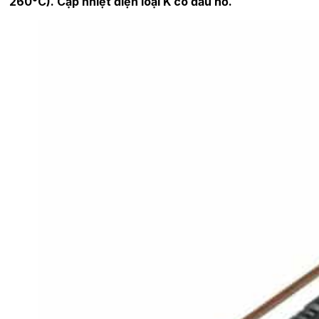
260°C). Cặp nhiệt điện loại K có đầu hở.