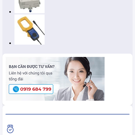
HiokiShop CAM KẾT