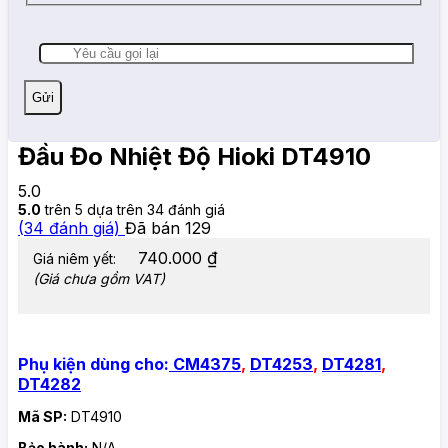
Đầu Đo Nhiệt Độ Hioki DT4910
5.0
5.0
trên 5 dựa trên
34
đánh giá
(
34
đánh giá)
Đã bán
129
740.000
₫
Giá niêm yết:
(Giá chưa gồm VAT)
Phụ kiện dùng cho:
CM4375
,
DT4253
,
DT4281
,
DT4282
Mã SP:
DT4910
Bảo hành:
N/A