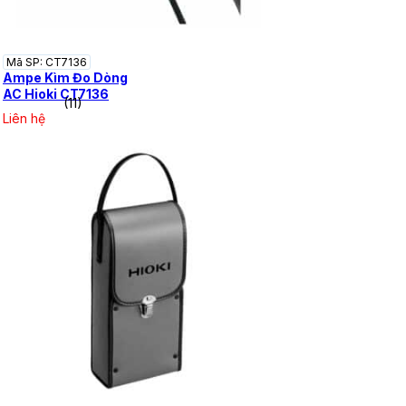
Mã SP: CT7136
Ampe Kìm Đo Dòng
AC Hioki CT7136
(11)
Liên hệ