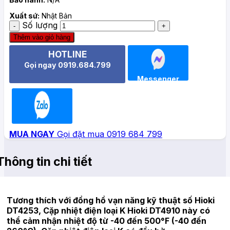
Xuất sứ:
Nhật Bản
Số lượng
Thêm vào giỏ hàng
HOTLINE
Gọi ngay 0919.684.799
Messenger
Zalo
MUA NGAY
Gọi đặt mua 0919 684 799
Thông tin chi tiết
Tương thích với đồng hồ vạn năng kỹ thuật số Hioki
DT4253, Cặp nhiệt điện loại K Hioki DT4910 này có
thể cảm nhận nhiệt độ từ -40 đến 500°F (-40 đến