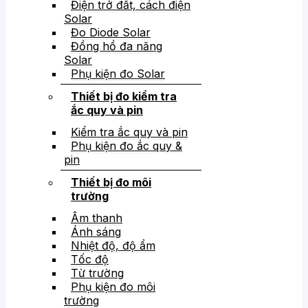
Điện trở đất, cách điện
Solar
Đo Diode Solar
Đồng hồ đa năng
Solar
Phụ kiện đo Solar
Thiết bị đo kiểm tra
ắc quy và pin
Kiểm tra ắc quy và pin
Phụ kiện đo ắc quy &
pin
Thiết bị đo môi
trường
Âm thanh
Ánh sáng
Nhiệt độ, độ ẩm
Tốc độ
Từ trường
Phụ kiện đo môi
trường