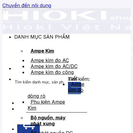
Chuyển đến nội dung
DANH MỤC SẢN PHẨM
Ampe Kìm
Ampe kìm đo AC
Ampe kìm đo AC/DC
Ampe kìm đo công
suất
Tìm kiếm:
Ampe
kìm đo
dòng rò
Phụ kiện Ampe
Kìm
Bán chạy
Giảm giá
Bộ nguồn, máy
phát xung