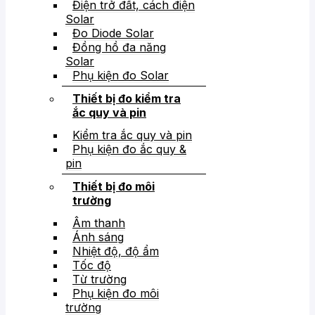
Điện trở đất, cách điện
Solar
Đo Diode Solar
Đồng hồ đa năng
Solar
Phụ kiện đo Solar
Thiết bị đo kiểm tra
ắc quy và pin
Kiểm tra ắc quy và pin
Phụ kiện đo ắc quy &
pin
Thiết bị đo môi
trường
Âm thanh
Ánh sáng
Nhiệt độ, độ ẩm
Tốc độ
Từ trường
Phụ kiện đo môi
trường