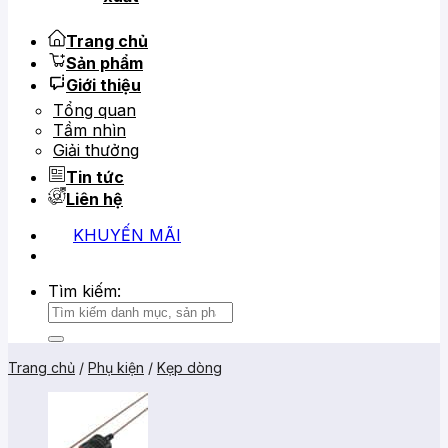
Trang chủ
Sản phẩm
Giới thiệu
Tổng quan
Tầm nhìn
Giải thưởng
Tin tức
Liên hệ
KHUYẾN MÃI
0919 684 799
02866 816 068
Tìm kiếm:
Trang chủ
/
Phụ kiện
/
Kẹp dòng