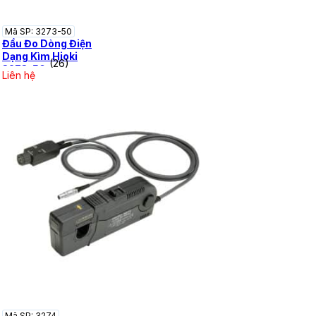
Mã SP: 3273-50
Đầu Đo Dòng Điện
Dạng Kìm Hioki
(26)
3273-50
Liên hệ
Mã SP: 3274