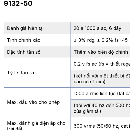
9132-50
Đánh giá hiện tại
20 a 1000 a ac, 6 dãy
Tính chính xác
± 3% rdg. ± 0,2% fs (45
Đặc tính tần số
Thêm vào biên độ chính x
0,2 v fs ac (fs = thiết rag
Tỷ lệ đầu ra
(kết nối với một thiết bị
cao của 1 mω)
1000 a rms liên tục (tất c
Max. đầu vào cho phép
(đối với 40 hz đến 500 h
của giảm tải)
Max. đánh giá điện áp cho
600 vrms (50/60 hz, cat ii
trái đất