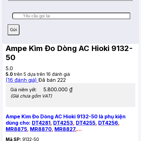
Ampe Kìm Đo Dòng AC Hioki 9132-
50
5.0
5.0
trên 5 dựa trên
16
đánh giá
(
16
đánh giá)
Đã bán
222
5.800.000
₫
Giá niêm yết:
(Giá chưa gồm VAT)
Ampe Kìm Đo Dòng AC Hioki 9132-50 là phụ kiện
dùng cho:
DT4281
,
DT4253
,
DT4255
,
DT4256
,
MR8875
,
MR8870
,
MR8827
,…
Mã SP:
9132-50