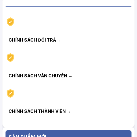
CHÍNH SÁCH HẬU MÃI TIN CẬY
CHÍNH SÁCH ĐỔI TRẢ →
CHÍNH SÁCH VẬN CHUYỂN →
CHÍNH SÁCH THÀNH VIÊN →
SẢN PHẨM MỚI