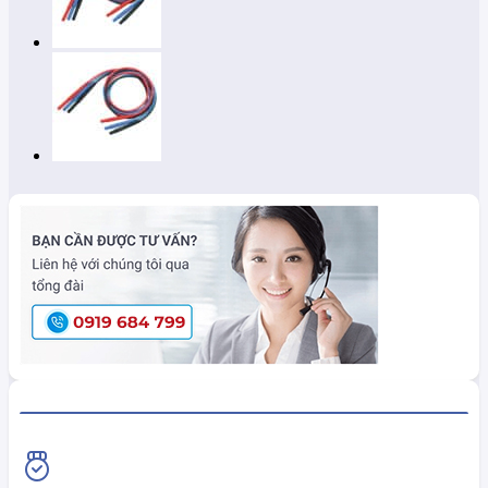
HiokiShop CAM KẾT