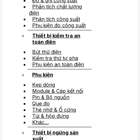
Đo & ghi công suất
Phân tích chất lượng
điện
Phân tích công suất
Phụ kiện đo công suất
Thiết bị kiểm tra an
toàn điện
Bút thử điện
Kiểm tra thứ tự pha
Phụ kiện an toàn điện
Phụ kiện
Kẹp dòng
Module & Cáp kết nối
Pin & Bộ nguồn
Que đo
Thẻ nhớ & Ổ cứng
Túi & hộp đựng
Khác…
Thiết bị ngừng sản
xuất