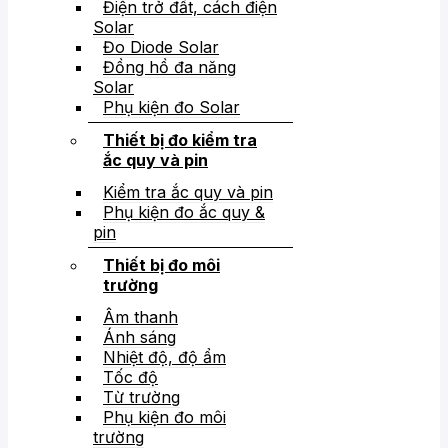
Điện trở đất, cách điện
Solar
Đo Diode Solar
Đồng hồ đa năng
Solar
Phụ kiện đo Solar
Thiết bị đo kiểm tra
ắc quy và pin
Kiểm tra ắc quy và pin
Phụ kiện đo ắc quy &
pin
Thiết bị đo môi
trường
Âm thanh
Ánh sáng
Nhiệt độ, độ ẩm
Tốc độ
Từ trường
Phụ kiện đo môi
trường