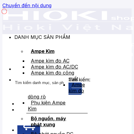
Chuyển đến nội dung
DANH MỤC SẢN PHẨM
Ampe Kìm
Ampe kìm đo AC
Ampe kìm đo AC/DC
Ampe kìm đo công
suất
Tìm kiếm:
Ampe
kìm đo
dòng rò
Phụ kiện Ampe
Kìm
Bán chạy
Giảm giá
Bộ nguồn, máy
phát xung