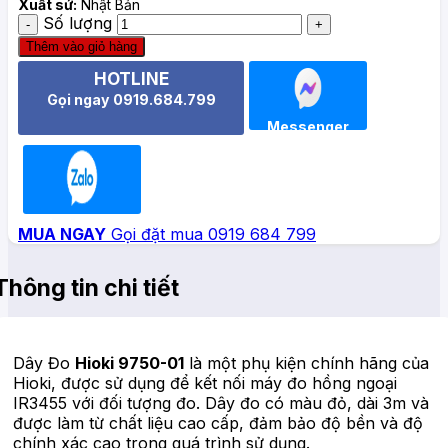
Xuất sứ:
Nhật Bản
Số lượng
Thêm vào giỏ hàng
HOTLINE
Gọi ngay 0919.684.799
Messenger
Zalo
MUA NGAY
Gọi đặt mua 0919 684 799
Thông tin chi tiết
Dây Đo
Hioki 9750-01
là một phụ kiện chính hãng của
Hioki, được sử dụng để kết nối máy đo hồng ngoại
IR3455 với đối tượng đo. Dây đo có màu đỏ, dài 3m và
được làm từ chất liệu cao cấp, đảm bảo độ bền và độ
chính xác cao trong quá trình sử dụng.