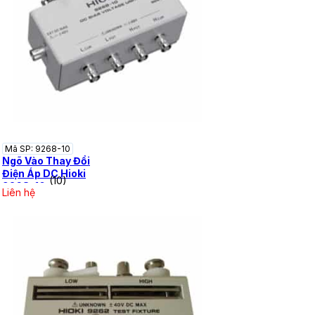
Mã SP: 9268-10
Ngõ Vào Thay Đổi
Điện Áp DC Hioki
(10)
9268-10
Liên hệ