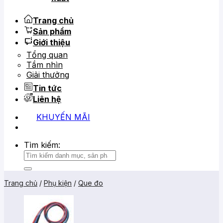
Trang chủ
Sản phẩm
Giới thiệu
Tổng quan
Tầm nhìn
Giải thưởng
Tin tức
Liên hệ
KHUYẾN MÃI
0919 684 799
02866 816 068
Tìm kiếm:
Trang chủ
/
Phụ kiện
/
Que đo