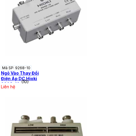
Mã SP: 9268-10
Ngõ Vào Thay Đổi
Điện Áp DC Hioki
(10)
9268-10
Liên hệ