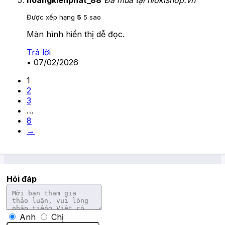
hoangkienphat_88
Đã mua tại hiokishop.vn
Được xếp hạng
5
5 sao
Màn hình hiển thị dễ đọc.
Trả lời
•
07/02/2026
1
2
3
…
8
→
Hỏi đáp
Anh
Chị