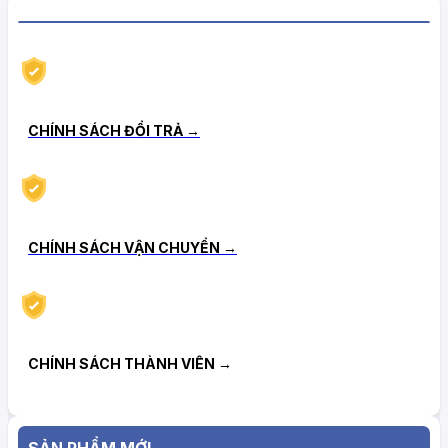
CHÍNH SÁCH HẬU MÃI TIN CẬY
CHÍNH SÁCH ĐỔI TRẢ →
CHÍNH SÁCH VẬN CHUYỂN →
CHÍNH SÁCH THÀNH VIÊN →
SẢN PHẨM MỚI