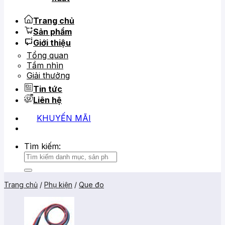
Trang chủ
Sản phẩm
Giới thiệu
Tổng quan
Tầm nhìn
Giải thưởng
Tin tức
Liên hệ
KHUYẾN MÃI
0919 684 799
02866 816 068
Tìm kiếm:
Trang chủ
/
Phụ kiện
/
Que đo