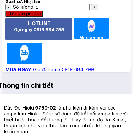
Xuất sứ:
Nhật Bản
Số lượng
Thêm vào giỏ hàng
HOTLINE
Gọi ngay 0919.684.799
Messenger
Zalo
MUA NGAY
Gọi đặt mua 0919 684 799
Thông tin chi tiết
Dây Đo
Hioki 9750-02
là phụ kiện đi kèm với các
ampe kìm Hioki, được sử dụng để kết nối ampe kìm với
thiết bị đo hoặc đối tượng đo. Dây đo có độ dài 3 mét,
thuận tiện cho việc thao tác trong nhiều không gian
khác nhau.