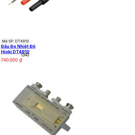
Mã SP: DT4910
Đầu Đo Nhiệt Độ
Hioki DT4910
(34)
740.000
₫