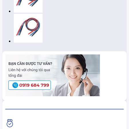
HiokiShop CAM KẾT