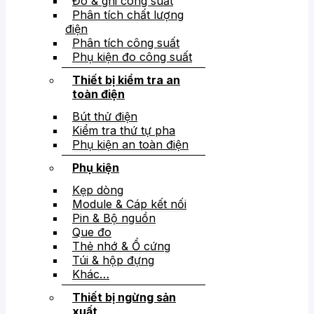
Đo & ghi công suất
Phân tích chất lượng
điện
Phân tích công suất
Phụ kiện đo công suất
Thiết bị kiểm tra an
toàn điện
Bút thử điện
Kiểm tra thứ tự pha
Phụ kiện an toàn điện
Phụ kiện
Kẹp dòng
Module & Cáp kết nối
Pin & Bộ nguồn
Que đo
Thẻ nhớ & Ổ cứng
Túi & hộp đựng
Khác…
Thiết bị ngừng sản
xuất