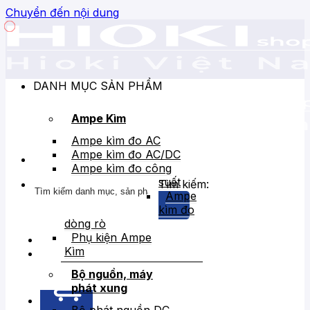
Chuyển đến nội dung
DANH MỤC SẢN PHẨM
Ampe Kìm
Ampe kìm đo AC
Ampe kìm đo AC/DC
Ampe kìm đo công
suất
Tìm kiếm:
Ampe
kìm đo
dòng rò
Phụ kiện Ampe
Kìm
Bán chạy
Giảm giá
Bộ nguồn, máy
phát xung