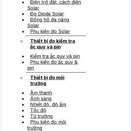
Điện trở đất, cách điện
Solar
Đo Diode Solar
Đồng hồ đa năng
Solar
Phụ kiện đo Solar
Thiết bị đo kiểm tra
ắc quy và pin
Kiểm tra ắc quy và pin
Phụ kiện đo ắc quy &
pin
Thiết bị đo môi
trường
Âm thanh
Ánh sáng
Nhiệt độ, độ ẩm
Tốc độ
Từ trường
Phụ kiện đo môi
trường