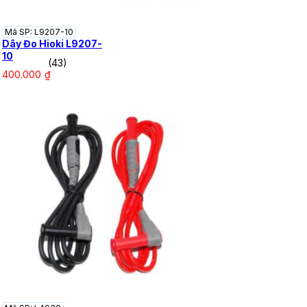
Mã SP: L9207-10
Dây Đo Hioki L9207-
10
(43)
400.000
₫