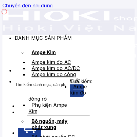
Chuyển đến nội dung
DANH MỤC SẢN PHẨM
Ampe Kìm
Ampe kìm đo AC
Ampe kìm đo AC/DC
Ampe kìm đo công
suất
Tìm kiếm:
Ampe
kìm đo
dòng rò
Phụ kiện Ampe
Kìm
Bán chạy
Giảm giá
Bộ nguồn, máy
phát xung