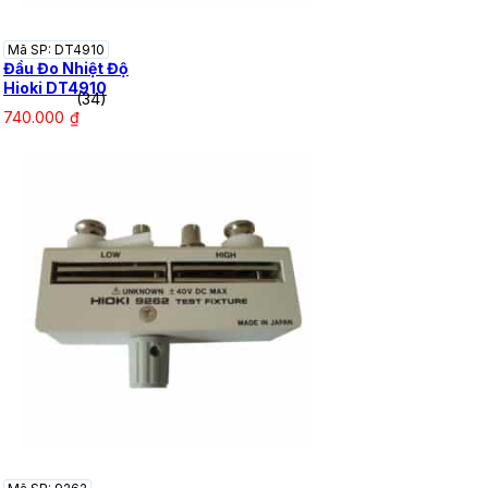
Mã SP: DT4910
Đầu Đo Nhiệt Độ
Hioki DT4910
(34)
740.000
₫