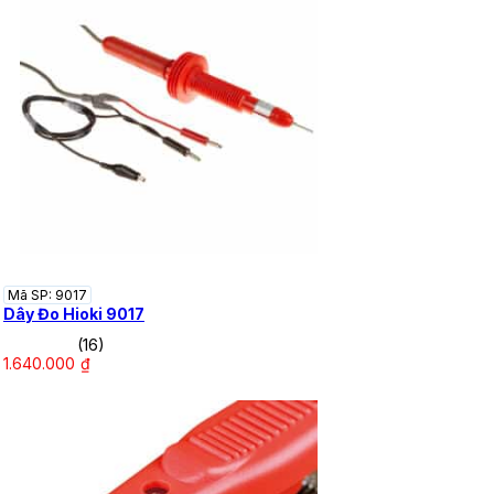
Mã SP: 9017
Dây Đo Hioki 9017
(16)
1.640.000
₫