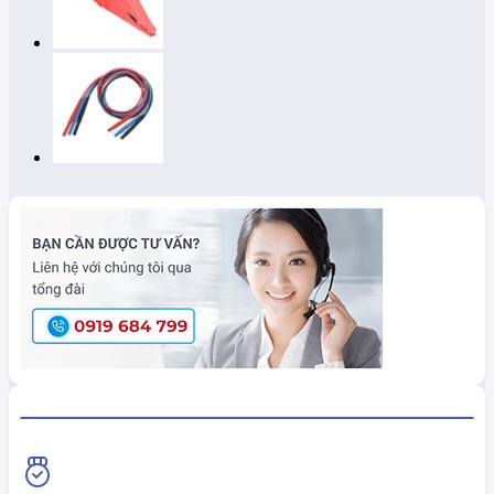
HiokiShop CAM KẾT