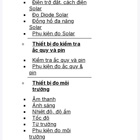
Điện trở đất, cách điện
Solar
Đo Diode Solar
Đồng hồ đa năng
Solar
Phụ kiện đo Solar
Thiết bị đo kiểm tra
ắc quy và pin
Kiểm tra ắc quy và pin
Phụ kiện đo ắc quy &
pin
Thiết bị đo môi
trường
Âm thanh
Ánh sáng
Nhiệt độ, độ ẩm
Tốc độ
Từ trường
Phụ kiện đo môi
trường