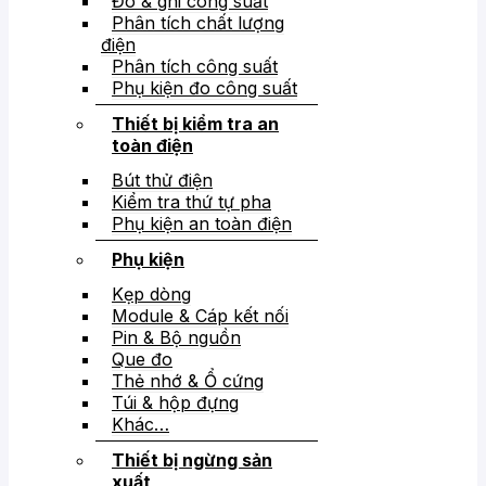
Đo & ghi công suất
Phân tích chất lượng
điện
Phân tích công suất
Phụ kiện đo công suất
Thiết bị kiểm tra an
toàn điện
Bút thử điện
Kiểm tra thứ tự pha
Phụ kiện an toàn điện
Phụ kiện
Kẹp dòng
Module & Cáp kết nối
Pin & Bộ nguồn
Que đo
Thẻ nhớ & Ổ cứng
Túi & hộp đựng
Khác…
Thiết bị ngừng sản
xuất