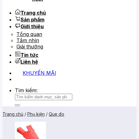
Trang chủ
Sản phẩm
Giới thiệu
Tổng quan
Tầm nhìn
Giải thưởng
Tin tức
Liên hệ
KHUYẾN MÃI
0919 684 799
02866 816 068
Tìm kiếm:
Trang chủ
/
Phụ kiện
/
Que đo