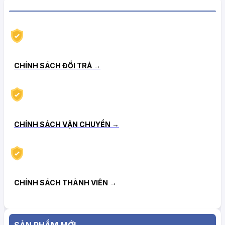
CHÍNH SÁCH HẬU MÃI TIN CẬY
CHÍNH SÁCH ĐỔI TRẢ →
CHÍNH SÁCH VẬN CHUYỂN →
CHÍNH SÁCH THÀNH VIÊN →
SẢN PHẨM MỚI