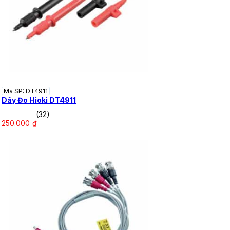
Mã SP: DT4911
Dây Đo Hioki DT4911
(32)
250.000
₫