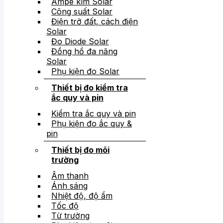
Ampe kìm Solar
Công suất Solar
Điện trở đất, cách điện
Solar
Đo Diode Solar
Đồng hồ đa năng
Solar
Phụ kiện đo Solar
Thiết bị đo kiểm tra
ắc quy và pin
Kiểm tra ắc quy và pin
Phụ kiện đo ắc quy &
pin
Thiết bị đo môi
trường
Âm thanh
Ánh sáng
Nhiệt độ, độ ẩm
Tốc độ
Từ trường