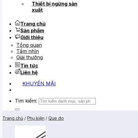
Thiết bị ngừng sản
xuất
Trang chủ
Sản phẩm
Giới thiệu
Tổng quan
Tầm nhìn
Giải thưởng
Tin tức
Liên hệ
KHUYẾN MÃI
Tìm kiếm:
Trang chủ
/
Phụ kiện
/
Que đo