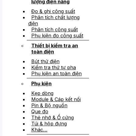
lượng điện năng
Đo & ghi công suất
Phân tích chất lượng
điện
Phân tích công suất
Phụ kiện đo công suất
Thiết bị kiểm tra an
toàn điện
Bút thử điện
Kiểm tra thứ tự pha
Phụ kiện an toàn điện
Phụ kiện
Kẹp dòng
Module & Cáp kết nối
Pin & Bộ nguồn
Que đo
Thẻ nhớ & Ổ cứng
Túi & hộp đựng
Khác…