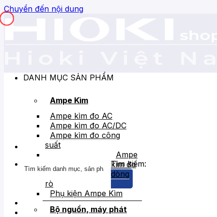
Chuyển đến nội dung
DANH MỤC SẢN PHẨM
Ampe Kìm
Ampe kìm đo AC
Ampe kìm đo AC/DC
Ampe kìm đo công
suất
Ampe
Tìm kiếm:
kìm đo
dòng
rò
Phụ kiện Ampe Kìm
Bộ nguồn, máy phát