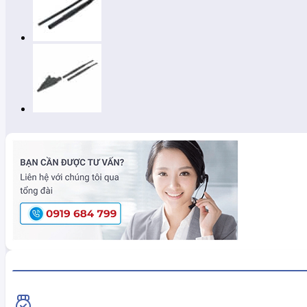
HiokiShop CAM KẾT