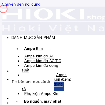
Chuyển đến nội dung
DANH MỤC SẢN PHẨM
Ampe Kìm
Ampe kìm đo AC
Ampe kìm đo AC/DC
Ampe kìm đo công
suất
Ampe
Tìm kiếm:
kìm đo
dòng
rò
Phụ kiện Ampe Kìm
Bộ nguồn, máy phát