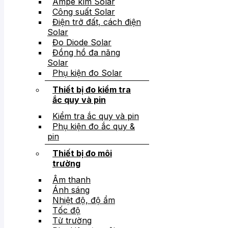
Ampe kìm Solar
Công suất Solar
Điện trở đất, cách điện
Solar
Đo Diode Solar
Đồng hồ đa năng
Solar
Phụ kiện đo Solar
Thiết bị đo kiểm tra
ắc quy và pin
Kiểm tra ắc quy và pin
Phụ kiện đo ắc quy &
pin
Thiết bị đo môi
trường
Âm thanh
Ánh sáng
Nhiệt độ, độ ẩm
Tốc độ
Từ trường