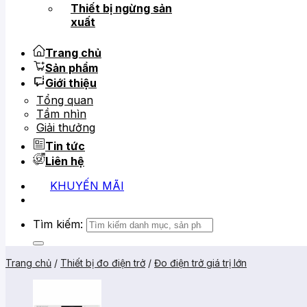
Thiết bị ngừng sản
xuất
Trang chủ
Sản phẩm
Giới thiệu
Tổng quan
Tầm nhìn
Giải thưởng
Tin tức
Liên hệ
KHUYẾN MÃI
Tìm kiếm:
Trang chủ
/
Thiết bị đo điện trở
/
Đo điện trở giá trị lớn