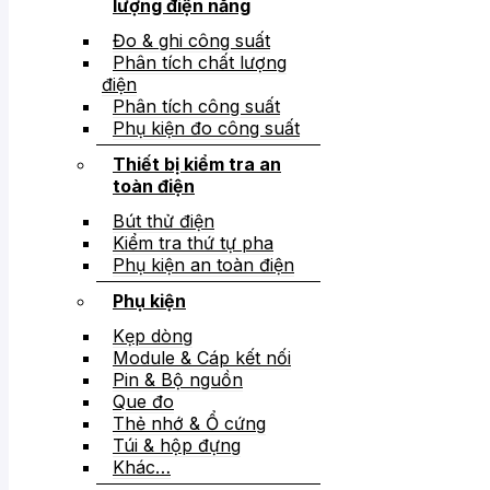
lượng điện năng
Đo & ghi công suất
Phân tích chất lượng
điện
Phân tích công suất
Phụ kiện đo công suất
Thiết bị kiểm tra an
toàn điện
Bút thử điện
Kiểm tra thứ tự pha
Phụ kiện an toàn điện
Phụ kiện
Kẹp dòng
Module & Cáp kết nối
Pin & Bộ nguồn
Que đo
Thẻ nhớ & Ổ cứng
Túi & hộp đựng
Khác…