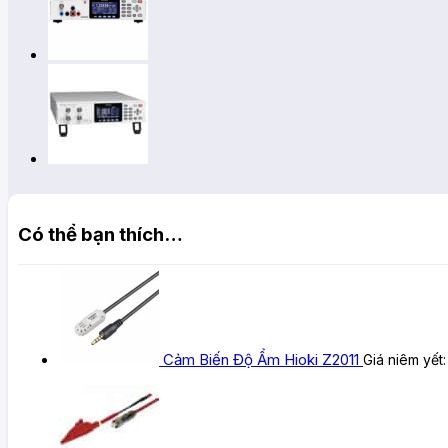
Có thể bạn thích…
Cảm Biến Độ Ẩm Hioki Z2011
Giá niêm yết