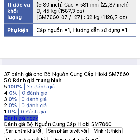
thước và
(9,80 inch) Cao × 581 mm (22,87 inch)
khối
D, 45 kg (1587,3 oz)
lượng
[SM7860-07 / -27] : 32 kg (1128,7 oz)
Phụ kiện
Cáp nguồn ×1, Hướng dẫn sử dụng ×1
37 đánh giá cho
Bộ Nguồn Cung Cấp Hioki SM7860
5.0
Đánh giá trung bình
5
100%
| 37 đánh giá
4
0%
| 0 đánh giá
3
0%
| 0 đánh giá
2
0%
| 0 đánh giá
1
0%
| 0 đánh giá
Đánh giá ngay
Đánh giá Bộ Nguồn Cung Cấp Hioki SM7860
Sản phẩm khá tốt
Sản phẩm tuyệt vời
Mình rất thích
Cái này dùng rất tốt
Dùng nó như thế nào?