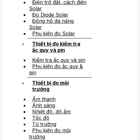
Điện trở đất, cách điện
Solar
Đo Diode Solar
Đồng hồ đa năng
Solar
Phụ kiện đo Solar
Thiết bị đo kiểm tra
ắc quy và pin
Kiểm tra ắc quy và pin
Phụ kiện đo ắc quy &
pin
Thiết bị đo môi
trường
Âm thanh
Ánh sáng
Nhiệt độ, độ ẩm
Tốc độ
Từ trường
Phụ kiện đo môi
trường