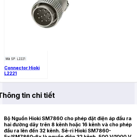
Mã SP: L2221
Connector Hioki
L2221
Thông tin chi tiết
Bộ Nguồn Hioki SM7860 cho phép đặt điện áp đầu ra
hai đường dây trên 8 kênh hoặc 16 kênh và cho phép
đầu ra lên đến 32 kênh. Sê-ri Hioki SM7860-
5x/SM7860-6x là nguồn điện 32 kênh, 500 V/1000 V