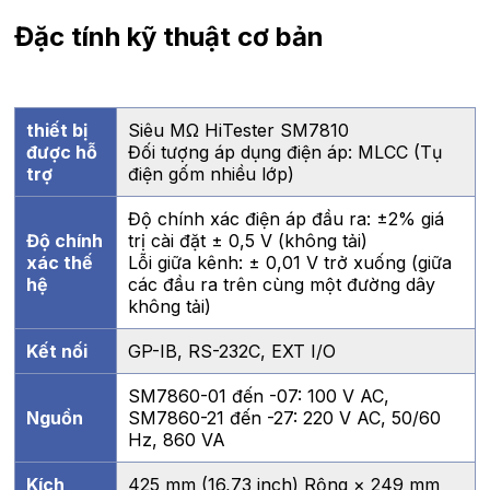
Đặc tính kỹ thuật cơ bản
thiết bị
Siêu MΩ HiTester SM7810
được hỗ
Đối tượng áp dụng điện áp: MLCC (Tụ
trợ
điện gốm nhiều lớp)
Độ chính xác điện áp đầu ra: ±2% giá
Độ chính
trị cài đặt ± 0,5 V (không tải)
xác thế
Lỗi giữa kênh: ± 0,01 V trở xuống (giữa
hệ
các đầu ra trên cùng một đường dây
không tải)
Kết nối
GP-IB, RS-232C, EXT I/O
SM7860-01 đến -07: 100 V AC,
Nguồn
SM7860-21 đến -27: 220 V AC, 50/60
Hz, 860 VA
Kích
425 mm (16,73 inch) Rộng × 249 mm