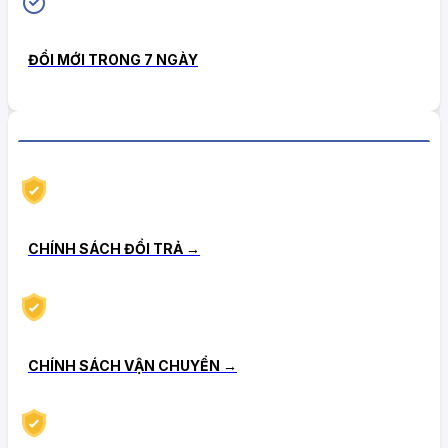
ĐỔI MỚI TRONG 7 NGÀY
CHÍNH SÁCH HẬU MÃI TIN CẬY
CHÍNH SÁCH ĐỔI TRẢ →
CHÍNH SÁCH VẬN CHUYỂN →