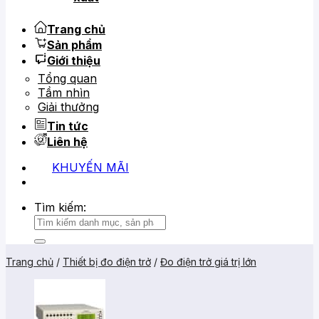
Trang chủ
Sản phẩm
Giới thiệu
Tổng quan
Tầm nhìn
Giải thưởng
Tin tức
Liên hệ
KHUYẾN MÃI
0919 684 799
02866 816 068
Tìm kiếm:
Trang chủ
/
Thiết bị đo điện trở
/
Đo điện trở giá trị lớn