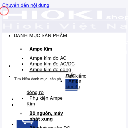
Chuyển đến nội dung
DANH MỤC SẢN PHẨM
Ampe Kìm
Ampe kìm đo AC
Ampe kìm đo AC/DC
Ampe kìm đo công
suất
Tìm kiếm:
Ampe
kìm đo
dòng rò
Phụ kiện Ampe
Kìm
Bán chạy
Giảm giá
Bộ nguồn, máy
phát xung