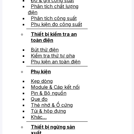
Đo & ghi công suất
Phân tích chất lượng
điện
Phân tích công suất
Phụ kiện đo công suất
Thiết bị kiểm tra an
toàn điện
Bút thử điện
Kiểm tra thứ tự pha
Phụ kiện an toàn điện
Phụ kiện
Kẹp dòng
Module & Cáp kết nối
Pin & Bộ nguồn
Que đo
Thẻ nhớ & Ổ cứng
Túi & hộp đựng
Khác…
Thiết bị ngừng sản
xuất