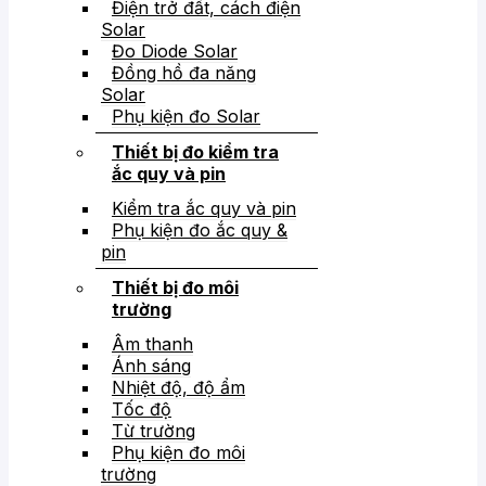
Điện trở đất, cách điện
Solar
Đo Diode Solar
Đồng hồ đa năng
Solar
Phụ kiện đo Solar
Thiết bị đo kiểm tra
ắc quy và pin
Kiểm tra ắc quy và pin
Phụ kiện đo ắc quy &
pin
Thiết bị đo môi
trường
Âm thanh
Ánh sáng
Nhiệt độ, độ ẩm
Tốc độ
Từ trường
Phụ kiện đo môi
trường