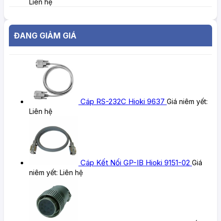
Liên hệ
ĐANG GIẢM GIÁ
Cáp RS-232C Hioki 9637
Giá niêm yết:
Liên hệ
Cáp Kết Nối GP-IB Hioki 9151-02
Giá
niêm yết:
Liên hệ