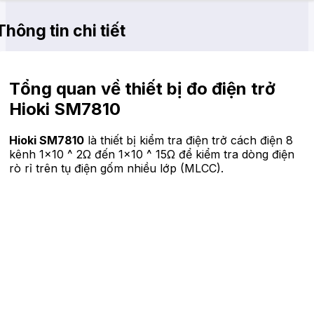
Thông tin chi tiết
Tổng quan về thiết bị đo điện trở
Hioki SM7810
Hioki SM7810
là thiết bị kiểm tra điện trở cách điện 8
kênh 1×10 ^ 2Ω đến 1×10 ^ 15Ω để kiểm tra dòng điện
rò rỉ trên tụ điện gốm nhiều lớp (MLCC).