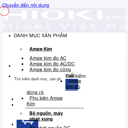
Chuyển đến nội dung
DANH MỤC SẢN PHẨM
Ampe Kìm
Ampe kìm đo AC
Ampe kìm đo AC/DC
Ampe kìm đo công
suất
Tìm kiếm:
Ampe
kìm đo
dòng rò
Phụ kiện Ampe
Kìm
Bán chạy
Giảm giá
Bộ nguồn, máy
phát xung