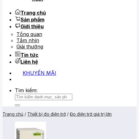
Trang chủ
Sản phẩm
Giới thiệu
Tổng quan
Tầm nhìn
Giải thưởng
Tin tức
Liên hệ
KHUYẾN MÃI
0919 684 799
02866 816 068
Tìm kiếm:
Trang chủ
/
Thiết bị đo điện trở
/
Đo điện trở giá trị lớn