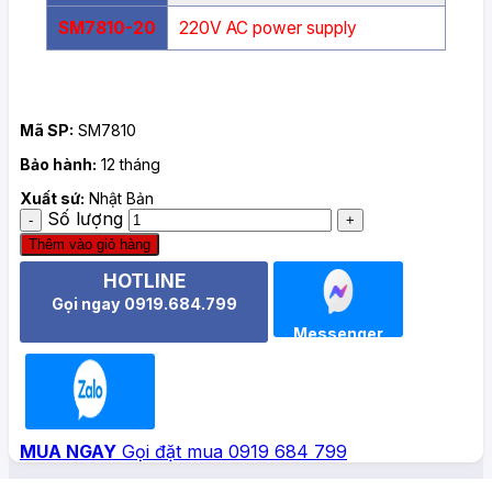
SM7810-20
220V AC power supply
Mã SP:
SM7810
Bảo hành:
12 tháng
Xuất sứ:
Nhật Bản
Số lượng
Thêm vào giỏ hàng
HOTLINE
Gọi ngay 0919.684.799
Messenger
Zalo
MUA NGAY
Gọi đặt mua 0919 684 799