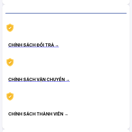
CHÍNH SÁCH HẬU MÃI TIN CẬY
CHÍNH SÁCH ĐỔI TRẢ →
CHÍNH SÁCH VẬN CHUYỂN →
CHÍNH SÁCH THÀNH VIÊN →