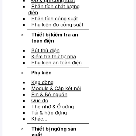
Đo & ghi công suất
Phân tích chất lượng
điện
Phân tích công suất
Phụ kiện đo công suất
Thiết bị kiểm tra an
toàn điện
Bút thử điện
Kiểm tra thứ tự pha
Phụ kiện an toàn điện
Phụ kiện
Kẹp dòng
Module & Cáp kết nối
Pin & Bộ nguồn
Que đo
Thẻ nhớ & Ổ cứng
Túi & hộp đựng
Khác…
Thiết bị ngừng sản
xuất