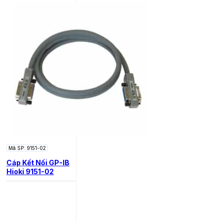
Mã SP: 9151-02
Cáp Kết Nối GP-IB
Hioki 9151-02