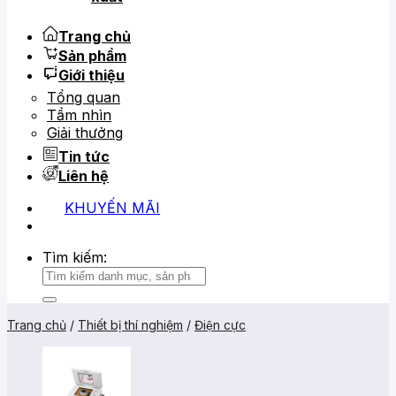
Trang chủ
Sản phẩm
Giới thiệu
Tổng quan
Tầm nhìn
Giải thưởng
Tin tức
Liên hệ
KHUYẾN MÃI
0919 684 799
02866 816 068
Tìm kiếm:
Trang chủ
/
Thiết bị thí nghiệm
/
Điện cực