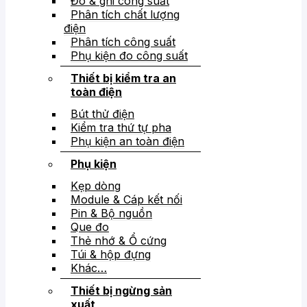
Đo & ghi công suất
Phân tích chất lượng
điện
Phân tích công suất
Phụ kiện đo công suất
Thiết bị kiểm tra an
toàn điện
Bút thử điện
Kiểm tra thứ tự pha
Phụ kiện an toàn điện
Phụ kiện
Kẹp dòng
Module & Cáp kết nối
Pin & Bộ nguồn
Que đo
Thẻ nhớ & Ổ cứng
Túi & hộp đựng
Khác…
Thiết bị ngừng sản
xuất