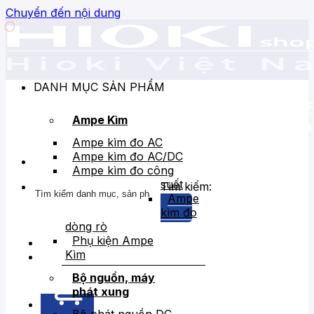
Chuyển đến nội dung
DANH MỤC SẢN PHẨM
Ampe Kìm
Ampe kìm đo AC
Ampe kìm đo AC/DC
Ampe kìm đo công
suất
Tìm kiếm:
Ampe
kìm đo
dòng rò
Phụ kiện Ampe
Kìm
Bán chạy
Giảm giá
Bộ nguồn, máy
phát xung