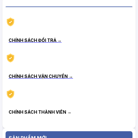
CHÍNH SÁCH HẬU MÃI TIN CẬY
CHÍNH SÁCH ĐỔI TRẢ →
CHÍNH SÁCH VẬN CHUYỂN →
CHÍNH SÁCH THÀNH VIÊN →
SẢN PHẨM MỚI