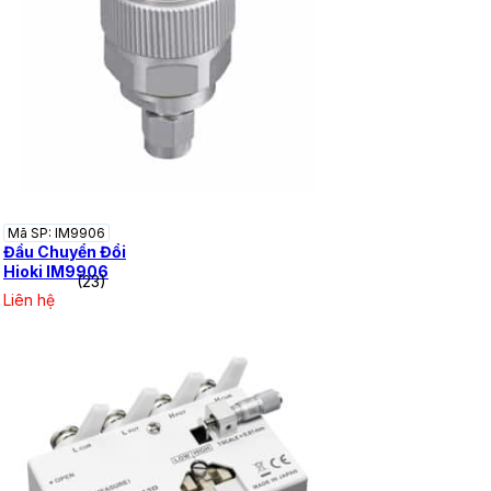
Mã SP: IM9906
Đầu Chuyển Đổi
Hioki IM9906
(23)
Liên hệ