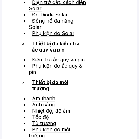
Điện trở đất, cách điện
Solar
Đo Diode Solar
Đồng hồ đa năng
Solar
Phụ kiện đo Solar
Thiết bị đo kiểm tra
ắc quy và pin
Kiểm tra ắc quy và pin
Phụ kiện đo ắc quy &
pin
Thiết bị đo môi
trường
Âm thanh
Ánh sáng
Nhiệt độ, độ ẩm
Tốc độ
Từ trường
Phụ kiện đo môi
trường