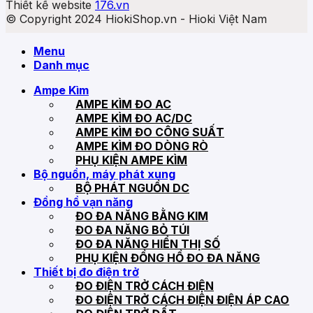
Thiết kế website
176.vn
© Copyright 2024 HiokiShop.vn - Hioki Việt Nam
Menu
Danh mục
Ampe Kìm
AMPE KÌM ĐO AC
AMPE KÌM ĐO AC/DC
AMPE KÌM ĐO CÔNG SUẤT
AMPE KÌM ĐO DÒNG RÒ
PHỤ KIỆN AMPE KÌM
Bộ nguồn, máy phát xung
BỘ PHÁT NGUỒN DC
Đồng hồ vạn năng
ĐO ĐA NĂNG BẰNG KIM
ĐO ĐA NĂNG BỎ TÚI
ĐO ĐA NĂNG HIỂN THỊ SỐ
PHỤ KIỆN ĐỒNG HỒ ĐO ĐA NĂNG
Thiết bị đo điện trở
ĐO ĐIỆN TRỞ CÁCH ĐIỆN
ĐO ĐIỆN TRỞ CÁCH ĐIỆN ĐIỆN ÁP CAO