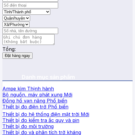
Tổng:
Đặt hàng ngay
Danh mục sản phẩm
Ampe kìm
Bộ nguồn, máy phát xung
Đồng hồ vạn năng
Thiết bị đo điện trở
Thiết bị đo hệ thống điện mặt trời
Thiết bị đo kiểm tra ắc quy và pin
Thiết bị đo môi trường
Thiết bị đo và phân tích trở kháng