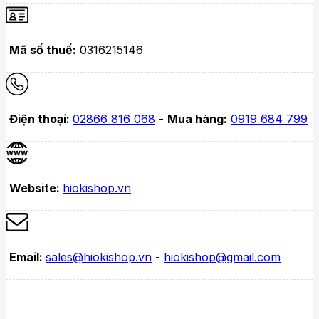
Mã số thuế:
0316215146
Điện thoại:
02866 816 068
-
Mua hàng:
0919 684 799
Website:
hiokishop.vn
Email:
sales@hiokishop.vn
-
hiokishop@gmail.com