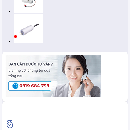
HiokiShop CAM KẾT