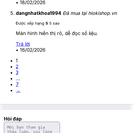
•
18/02/2026
dangnhatkhoa1994
Đã mua tại hiokishop.vn
Được xếp hạng
5
5 sao
Màn hình hiển thị rõ, dễ đọc số liệu.
Trả lời
•
16/02/2026
1
2
3
…
7
→
Hỏi đáp