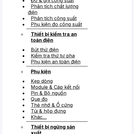
Đo & ghi công suất
Phân tích chất lượng
điện
Phân tích công suất
Phụ kiện đo công suất
Thiết bị kiểm tra an
toàn điện
Bút thử điện
Kiểm tra thứ tự pha
Phụ kiện an toàn điện
Phụ kiện
Kẹp dòng
Module & Cáp kết nối
Pin & Bộ nguồn
Que đo
Thẻ nhớ & Ổ cứng
Túi & hộp đựng
Khác…
Thiết bị ngừng sản
xuất