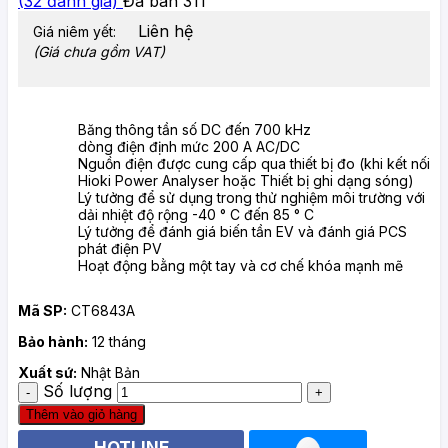
(
32
đánh giá)
Đã bán
311
Liên hệ
Giá niêm yết:
(Giá chưa gồm VAT)
Băng thông tần số DC đến 700 kHz
dòng điện định mức 200 A AC/DC
Nguồn điện được cung cấp qua thiết bị đo (khi kết nối
Hioki Power Analyser hoặc Thiết bị ghi dạng sóng)
Lý tưởng để sử dụng trong thử nghiệm môi trường với
dải nhiệt độ rộng -40 ° C đến 85 ° C
Lý tưởng để đánh giá biến tần EV và đánh giá PCS
phát điện PV
Hoạt động bằng một tay và cơ chế khóa mạnh mẽ
Mã SP:
CT6843A
Bảo hành:
12 tháng
Xuất sứ:
Nhật Bản
Số lượng
Thêm vào giỏ hàng