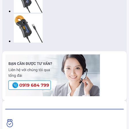
HiokiShop CAM KẾT