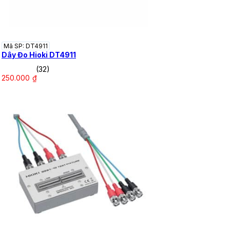
Mã SP: DT4911
Dây Đo Hioki DT4911
(32)
250.000
₫