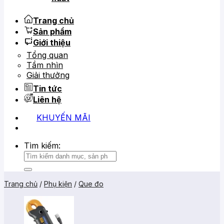
Trang chủ
Sản phẩm
Giới thiệu
Tổng quan
Tầm nhìn
Giải thưởng
Tin tức
Liên hệ
KHUYẾN MÃI
0919 684 799
02866 816 068
Tìm kiếm:
Trang chủ
/
Phụ kiện
/
Que đo