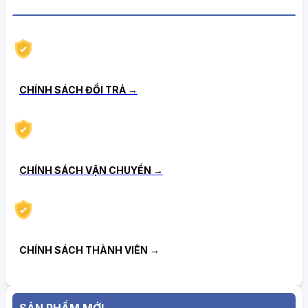
CHÍNH SÁCH HẬU MÃI TIN CẬY
CHÍNH SÁCH ĐỔI TRẢ →
CHÍNH SÁCH VẬN CHUYỂN →
CHÍNH SÁCH THÀNH VIÊN →
SẢN PHẨM MỚI