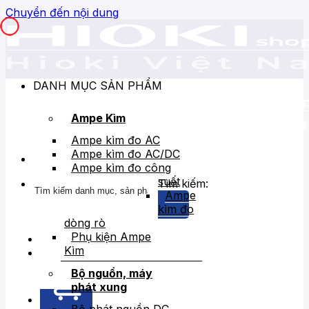
Chuyển đến nội dung
DANH MỤC SẢN PHẨM
Ampe Kìm
Ampe kìm đo AC
Ampe kìm đo AC/DC
Ampe kìm đo công
suất
Tìm kiếm:
Ampe
kìm đo
dòng rò
Phụ kiện Ampe
Kìm
Bán chạy
Giảm giá
Bộ nguồn, máy
phát xung