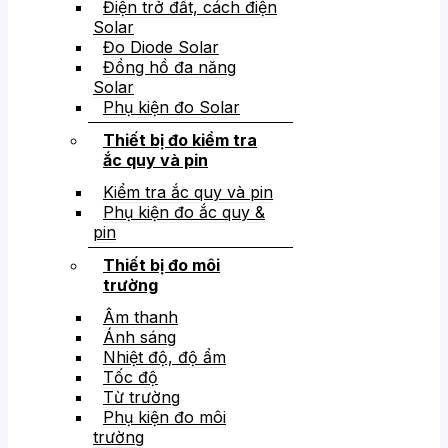
Điện trở đất, cách điện
Solar
Đo Diode Solar
Đồng hồ đa năng
Solar
Phụ kiện đo Solar
Thiết bị đo kiểm tra
ắc quy và pin
Kiểm tra ắc quy và pin
Phụ kiện đo ắc quy &
pin
Thiết bị đo môi
trường
Âm thanh
Ánh sáng
Nhiệt độ, độ ẩm
Tốc độ
Từ trường
Phụ kiện đo môi
trường