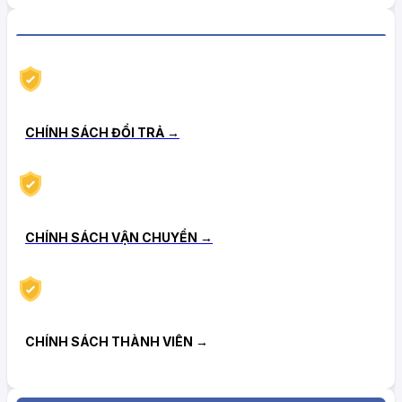
CHÍNH SÁCH HẬU MÃI TIN CẬY
CHÍNH SÁCH ĐỔI TRẢ →
CHÍNH SÁCH VẬN CHUYỂN →
CHÍNH SÁCH THÀNH VIÊN →