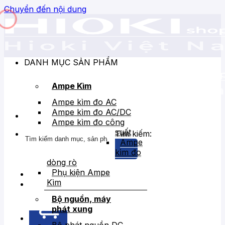
Chuyển đến nội dung
DANH MỤC SẢN PHẨM
Ampe Kìm
Ampe kìm đo AC
Ampe kìm đo AC/DC
Ampe kìm đo công
suất
Tìm kiếm:
Ampe
kìm đo
dòng rò
Phụ kiện Ampe
Kìm
Bán chạy
Giảm giá
Bộ nguồn, máy
phát xung