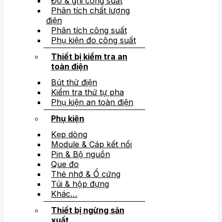
Đo & ghi công suất
Phân tích chất lượng
điện
Phân tích công suất
Phụ kiện đo công suất
Thiết bị kiểm tra an
toàn điện
Bút thử điện
Kiểm tra thứ tự pha
Phụ kiện an toàn điện
Phụ kiện
Kẹp dòng
Module & Cáp kết nối
Pin & Bộ nguồn
Que đo
Thẻ nhớ & Ổ cứng
Túi & hộp đựng
Khác…
Thiết bị ngừng sản
xuất