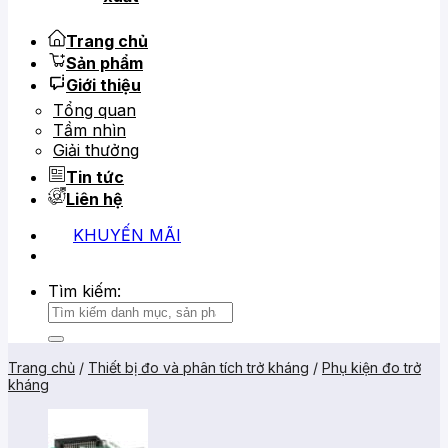
Trang chủ
Sản phẩm
Giới thiệu
Tổng quan
Tầm nhìn
Giải thưởng
Tin tức
Liên hệ
KHUYẾN MÃI
0919 684 799
02866 816 068
Tìm kiếm:
Trang chủ
/
Thiết bị đo và phân tích trở kháng
/
Phụ kiện đo trở
kháng