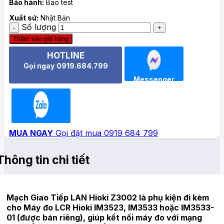
Bảo hành:
Bao test
Xuất sứ:
Nhật Bản
Số lượng
Thêm vào giỏ hàng
HOTLINE
Gọi ngay 0919.684.799
Messenger
Zalo
MUA NGAY
Gọi đặt mua 0919 684 799
Thông tin chi tiết
Mạch Giao Tiếp LAN Hioki Z3002 là phụ kiện đi kèm
cho Máy đo LCR Hioki IM3523, IM3533 hoặc IM3533-
01 (được bán riêng), giúp kết nối máy đo với mạng