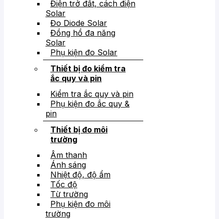
Điện trở đất, cách điện
Solar
Đo Diode Solar
Đồng hồ đa năng
Solar
Phụ kiện đo Solar
Thiết bị đo kiểm tra
ắc quy và pin
Kiểm tra ắc quy và pin
Phụ kiện đo ắc quy &
pin
Thiết bị đo môi
trường
Âm thanh
Ánh sáng
Nhiệt độ, độ ẩm
Tốc độ
Từ trường
Phụ kiện đo môi
trường