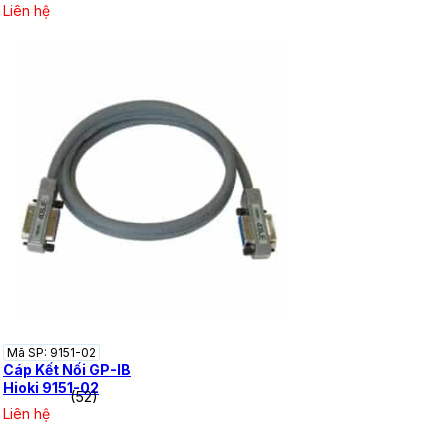
Liên hệ
Mã SP: 9151-02
Cáp Kết Nối GP-IB
Hioki 9151-02
(52)
Liên hệ