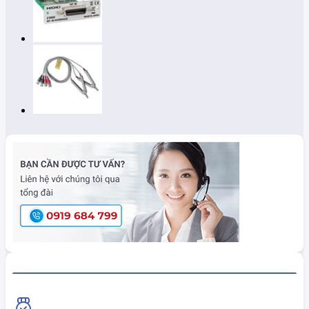
HiokiShop CAM KẾT