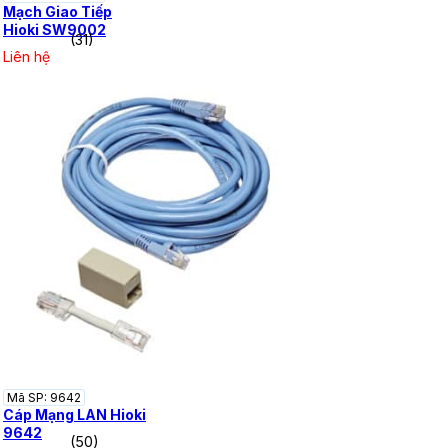
Mạch Giao Tiếp
Hioki SW9002
(31)
Liên hệ
Mã SP: 9642
Cáp Mạng LAN Hioki
9642
(50)