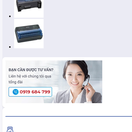
HiokiShop CAM KẾT