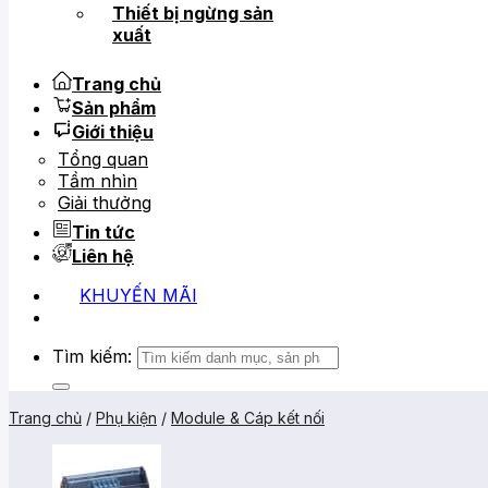
Thiết bị ngừng sản
xuất
Trang chủ
Sản phẩm
Giới thiệu
Tổng quan
Tầm nhìn
Giải thưởng
Tin tức
Liên hệ
KHUYẾN MÃI
Tìm kiếm:
Trang chủ
/
Phụ kiện
/
Module & Cáp kết nối