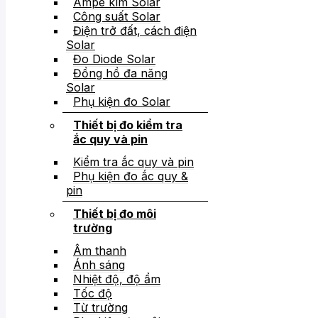
Ampe kìm Solar
Công suất Solar
Điện trở đất, cách điện
Solar
Đo Diode Solar
Đồng hồ đa năng
Solar
Phụ kiện đo Solar
Thiết bị đo kiểm tra
ắc quy và pin
Kiểm tra ắc quy và pin
Phụ kiện đo ắc quy &
pin
Thiết bị đo môi
trường
Âm thanh
Ánh sáng
Nhiệt độ, độ ẩm
Tốc độ
Từ trường