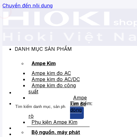
Chuyển đến nội dung
DANH MỤC SẢN PHẨM
Ampe Kìm
Ampe kìm đo AC
Ampe kìm đo AC/DC
Ampe kìm đo công
suất
Ampe
Tìm kiếm:
kìm đo
dòng
rò
Phụ kiện Ampe Kìm
Bộ nguồn, máy phát