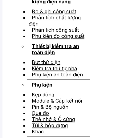
lượng điện năng
Đo & ghi công suất
Phân tích chất lượng
điện
Phân tích công suất
Phụ kiện đo công suất
Thiết bị kiểm tra an
toàn điện
Bút thử điện
Kiểm tra thứ tự pha
Phụ kiện an toàn điện
Phụ kiện
Kẹp dòng
Module & Cáp kết nối
Pin & Bộ nguồn
Que đo
Thẻ nhớ & Ổ cứng
Túi & hộp đựng
Khác…