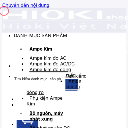
Chuyển đến nội dung
DANH MỤC SẢN PHẨM
Ampe Kìm
Ampe kìm đo AC
Ampe kìm đo AC/DC
Ampe kìm đo công
suất
Tìm kiếm:
Ampe
kìm đo
dòng rò
Phụ kiện Ampe
Kìm
Bán chạy
Giảm giá
Bộ nguồn, máy
phát xung