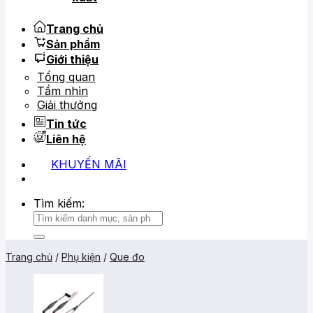
Trang chủ
Sản phẩm
Giới thiệu
Tổng quan
Tầm nhìn
Giải thưởng
Tin tức
Liên hệ
KHUYẾN MÃI
0919 684 799
02866 816 068
Tìm kiếm:
Trang chủ
/
Phụ kiện
/
Que đo