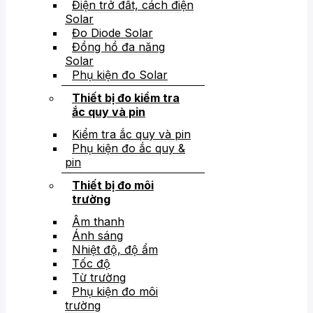
Điện trở đất, cách điện
Solar
Đo Diode Solar
Đồng hồ đa năng
Solar
Phụ kiện đo Solar
Thiết bị đo kiểm tra
ắc quy và pin
Kiểm tra ắc quy và pin
Phụ kiện đo ắc quy &
pin
Thiết bị đo môi
trường
Âm thanh
Ánh sáng
Nhiệt độ, độ ẩm
Tốc độ
Từ trường
Phụ kiện đo môi
trường