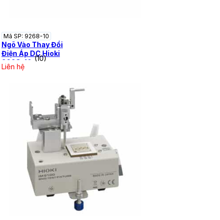
Mã SP: 9268-10
Ngõ Vào Thay Đổi
Điện Áp DC Hioki
(10)
9268-10
Liên hệ