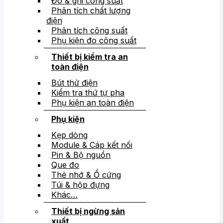
Đo & ghi công suất
Phân tích chất lượng
điện
Phân tích công suất
Phụ kiện đo công suất
Thiết bị kiểm tra an
toàn điện
Bút thử điện
Kiểm tra thứ tự pha
Phụ kiện an toàn điện
Phụ kiện
Kẹp dòng
Module & Cáp kết nối
Pin & Bộ nguồn
Que đo
Thẻ nhớ & Ổ cứng
Túi & hộp đựng
Khác…
Thiết bị ngừng sản
xuất