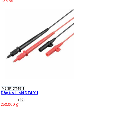
Liên hệ
Mã SP: DT4911
Dây Đo Hioki DT4911
(32)
250.000
₫