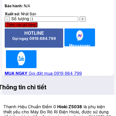
Bảo hành:
N/A
Xuất sứ:
Nhật Bản
Số lượng
Thêm vào giỏ hàng
HOTLINE
Gọi ngay 0919.684.799
Messenger
Zalo
MUA NGAY
Gọi đặt mua 0919 684 799
Thông tin chi tiết
Thanh Hiệu Chuẩn Điểm 0
Hioki Z5038
là phụ kiện
thiết yếu cho Máy Đo Rò Rỉ Điện Hioki, được sử dụng