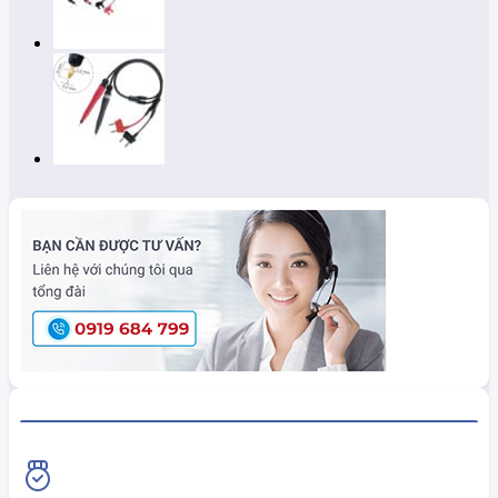
HiokiShop CAM KẾT