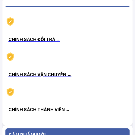
CHÍNH SÁCH HẬU MÃI TIN CẬY
CHÍNH SÁCH ĐỔI TRẢ →
CHÍNH SÁCH VẬN CHUYỂN →
CHÍNH SÁCH THÀNH VIÊN →
SẢN PHẨM MỚI