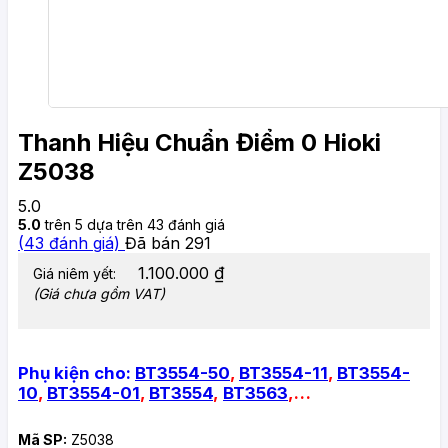
Thanh Hiệu Chuẩn Điểm 0 Hioki
Z5038
5.0
5.0
trên 5 dựa trên
43
đánh giá
(
43
đánh giá)
Đã bán
291
1.100.000
₫
Giá niêm yết:
(Giá chưa gồm VAT)
Phụ kiện cho:
BT3554-50
,
BT3554-11
,
BT3554-
10
,
BT3554-01
,
BT3554
,
BT3563
,…
Mã SP:
Z5038