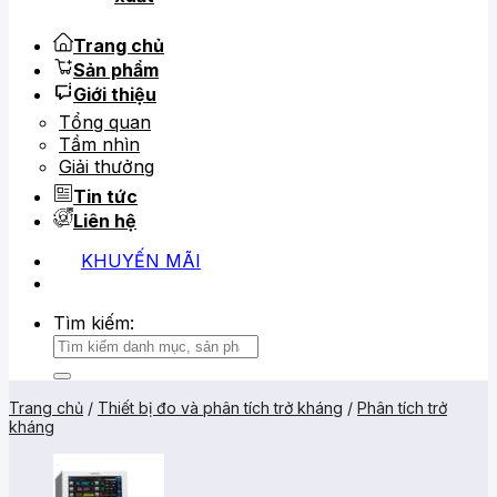
Trang chủ
Sản phẩm
Giới thiệu
Tổng quan
Tầm nhìn
Giải thưởng
Tin tức
Liên hệ
KHUYẾN MÃI
0919 684 799
02866 816 068
Tìm kiếm:
Trang chủ
/
Thiết bị đo và phân tích trở kháng
/
Phân tích trở
kháng