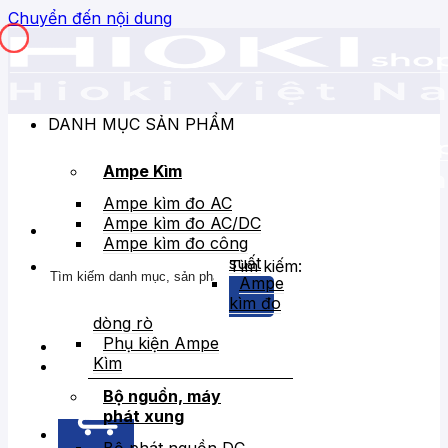
Chuyển đến nội dung
DANH MỤC SẢN PHẨM
Ampe Kìm
Ampe kìm đo AC
Ampe kìm đo AC/DC
Ampe kìm đo công
suất
Tìm kiếm:
Ampe
kìm đo
dòng rò
Phụ kiện Ampe
Kìm
Bán chạy
Giảm giá
Bộ nguồn, máy
phát xung