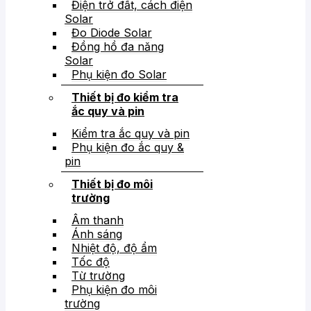
Điện trở đất, cách điện
Solar
Đo Diode Solar
Đồng hồ đa năng
Solar
Phụ kiện đo Solar
Thiết bị đo kiểm tra
ắc quy và pin
Kiểm tra ắc quy và pin
Phụ kiện đo ắc quy &
pin
Thiết bị đo môi
trường
Âm thanh
Ánh sáng
Nhiệt độ, độ ẩm
Tốc độ
Từ trường
Phụ kiện đo môi
trường