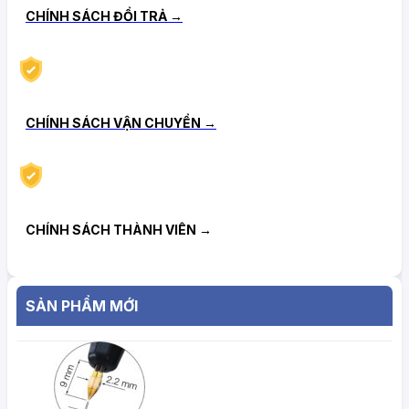
CHÍNH SÁCH ĐỔI TRẢ →
CHÍNH SÁCH VẬN CHUYỂN →
CHÍNH SÁCH THÀNH VIÊN →
SẢN PHẨM MỚI