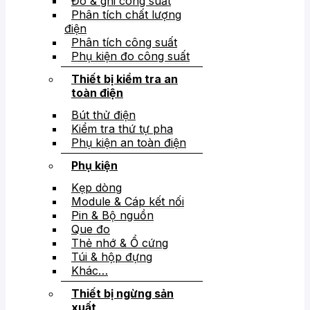
Đo & ghi công suất
Phân tích chất lượng
điện
Phân tích công suất
Phụ kiện đo công suất
Thiết bị kiểm tra an
toàn điện
Bút thử điện
Kiểm tra thứ tự pha
Phụ kiện an toàn điện
Phụ kiện
Kẹp dòng
Module & Cáp kết nối
Pin & Bộ nguồn
Que đo
Thẻ nhớ & Ổ cứng
Túi & hộp đựng
Khác…
Thiết bị ngừng sản
xuất