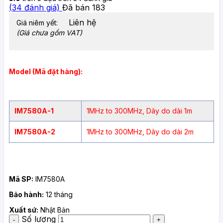
(
34
đánh giá)
Đã bán
183
Liên hệ
Giá niêm yết:
(Giá chưa gồm VAT)
Model (Mã đặt hàng):
IM7580A-1
1MHz to 300MHz, Dây do dài 1m
IM7580A-2
1MHz to 300MHz, Dây do dài 2m
Mã SP:
IM7580A
Bảo hành:
12 tháng
Xuất sứ:
Nhật Bản
Số lượng