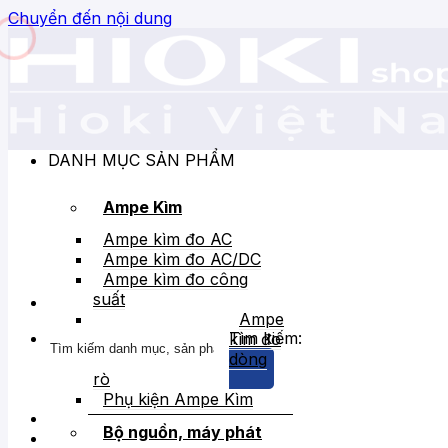
Chuyển đến nội dung
DANH MỤC SẢN PHẨM
Ampe Kìm
Ampe kìm đo AC
Ampe kìm đo AC/DC
Ampe kìm đo công
suất
Ampe
Tìm kiếm:
kìm đo
dòng
rò
Phụ kiện Ampe Kìm
Bộ nguồn, máy phát