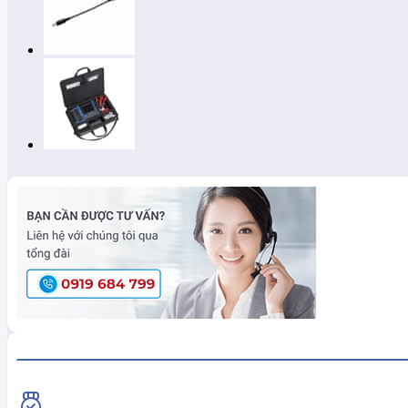
HiokiShop CAM KẾT