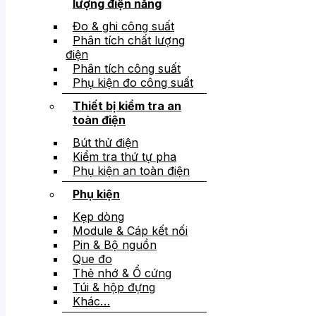
lượng điện năng
Đo & ghi công suất
Phân tích chất lượng
điện
Phân tích công suất
Phụ kiện đo công suất
Thiết bị kiểm tra an
toàn điện
Bút thử điện
Kiểm tra thứ tự pha
Phụ kiện an toàn điện
Phụ kiện
Kẹp dòng
Module & Cáp kết nối
Pin & Bộ nguồn
Que đo
Thẻ nhớ & Ổ cứng
Túi & hộp đựng
Khác…