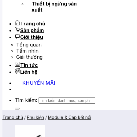
Thiết bị ngừng sản
xuất
Trang chủ
Sản phẩm
Giới thiệu
Tổng quan
Tầm nhìn
Giải thưởng
Tin tức
Liên hệ
KHUYẾN MÃI
Tìm kiếm:
Trang chủ
/
Phụ kiện
/
Module & Cáp kết nối