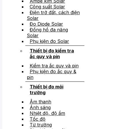
Ampe kìm Solar
Công suất Solar
Điện trở đất, cách điện
Solar
Đo Diode Solar
Đồng hồ đa năng
Solar
Phụ kiện đo Solar
Thiết bị đo kiểm tra
ắc quy và pin
Kiểm tra ắc quy và pin
Phụ kiện đo ắc quy &
pin
Thiết bị đo môi
trường
Âm thanh
Ánh sáng
Nhiệt độ, độ ẩm
Tốc độ
Từ trường