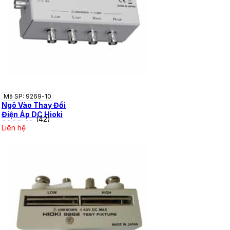
Mã SP: 9269-10
Ngõ Vào Thay Đổi
Điện Áp DC Hioki
(42)
9269-10
Liên hệ