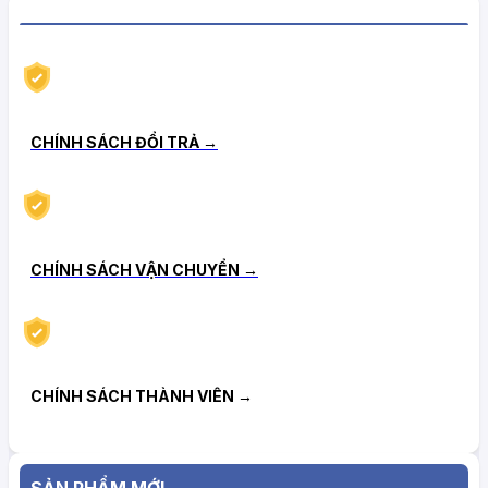
CHÍNH SÁCH HẬU MÃI TIN CẬY
CHÍNH SÁCH ĐỔI TRẢ →
CHÍNH SÁCH VẬN CHUYỂN →
CHÍNH SÁCH THÀNH VIÊN →
SẢN PHẨM MỚI