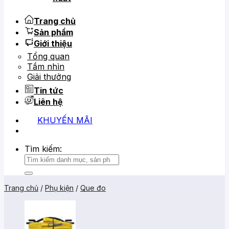
Trang chủ
Sản phẩm
Giới thiệu
Tổng quan
Tầm nhìn
Giải thưởng
Tin tức
Liên hệ
KHUYẾN MÃI
0919 684 799
02866 816 068
Tìm kiếm:
Trang chủ
/
Phụ kiện
/
Que đo