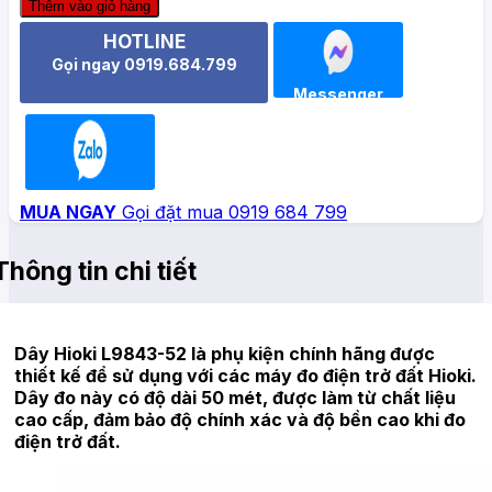
Thêm vào giỏ hàng
HOTLINE
Gọi ngay 0919.684.799
Messenger
Zalo
MUA NGAY
Gọi đặt mua 0919 684 799
Thông tin chi tiết
Dây Hioki L9843-52 là phụ kiện chính hãng được
thiết kế để sử dụng với các máy đo điện trở đất Hioki.
Dây đo này có độ dài 50 mét, được làm từ chất liệu
cao cấp, đảm bảo độ chính xác và độ bền cao khi đo
điện trở đất.