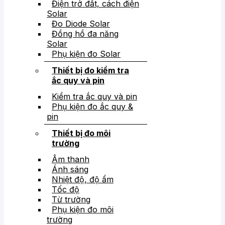
Điện trở đất, cách điện
Solar
Đo Diode Solar
Đồng hồ đa năng
Solar
Phụ kiện đo Solar
Thiết bị đo kiểm tra
ắc quy và pin
Kiểm tra ắc quy và pin
Phụ kiện đo ắc quy &
pin
Thiết bị đo môi
trường
Âm thanh
Ánh sáng
Nhiệt độ, độ ẩm
Tốc độ
Từ trường
Phụ kiện đo môi
trường