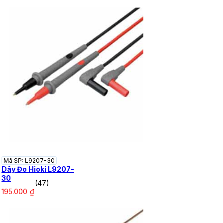
Mã SP: L9207-30
Dây Đo Hioki L9207-
30
(47)
195.000
₫