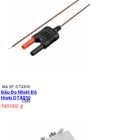
Mã SP: DT4910
Đầu Đo Nhiệt Độ
Hioki DT4910
(34)
740.000
₫