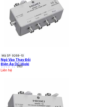
Mã SP: 9268-10
Ngõ Vào Thay Đổi
Điện Áp DC Hioki
(10)
9268-10
Liên hệ