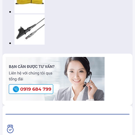
HiokiShop CAM KẾT