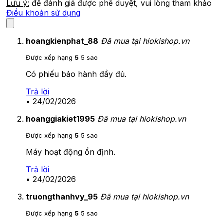
Lưu ý:
để đánh giá được phê duyệt, vui lòng tham khảo
Điều khoản sử dụng
hoangkienphat_88
Đã mua tại hiokishop.vn
Được xếp hạng
5
5 sao
Có phiếu bảo hành đầy đủ.
Trả lời
•
24/02/2026
hoanggiakiet1995
Đã mua tại hiokishop.vn
Được xếp hạng
5
5 sao
Máy hoạt động ổn định.
Trả lời
•
24/02/2026
truongthanhvy_95
Đã mua tại hiokishop.vn
Được xếp hạng
5
5 sao