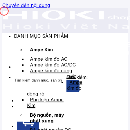
Chuyển đến nội dung
DANH MỤC SẢN PHẨM
Ampe Kìm
Ampe kìm đo AC
Ampe kìm đo AC/DC
Ampe kìm đo công
suất
Tìm kiếm:
Ampe
kìm đo
dòng rò
Phụ kiện Ampe
Kìm
Bán chạy
Giảm giá
Bộ nguồn, máy
phát xung