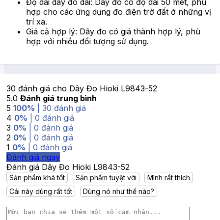
Độ dài dây đo dài: Dây đo có độ dài 50 mét, phù
hợp cho các ứng dụng đo điện trở đất ở những vị
trí xa.
Giá cả hợp lý: Dây đo có giá thành hợp lý, phù
hợp với nhiều đối tượng sử dụng.
30 đánh giá cho
Dây Đo Hioki L9843-52
5.0
Đánh giá trung bình
5
100%
| 30 đánh giá
4
0%
| 0 đánh giá
3
0%
| 0 đánh giá
2
0%
| 0 đánh giá
1
0%
| 0 đánh giá
Đánh giá ngay
Đánh giá Dây Đo Hioki L9843-52
Sản phẩm khá tốt
Sản phẩm tuyệt vời
Mình rất thích
Cái này dùng rất tốt
Dùng nó như thế nào?