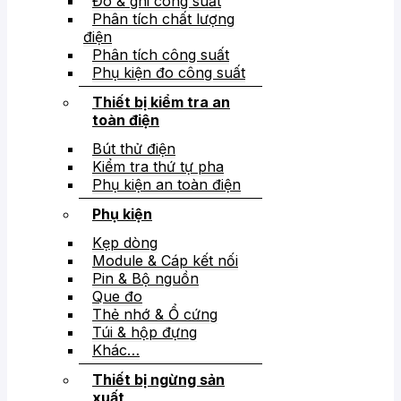
Đo & ghi công suất
Phân tích chất lượng
điện
Phân tích công suất
Phụ kiện đo công suất
Thiết bị kiểm tra an
toàn điện
Bút thử điện
Kiểm tra thứ tự pha
Phụ kiện an toàn điện
Phụ kiện
Kẹp dòng
Module & Cáp kết nối
Pin & Bộ nguồn
Que đo
Thẻ nhớ & Ổ cứng
Túi & hộp đựng
Khác…
Thiết bị ngừng sản
xuất