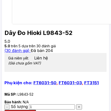
Dây Đo Hioki L9843-52
5.0
5.0
trên 5 dựa trên
30
đánh giá
(
30
đánh giá)
Đã bán
204
Liên hệ
Giá niêm yết:
(Giá chưa gồm VAT)
Phụ kiện cho:
FT6031-50
,
FT6031-03
,
FT3151
Mã SP:
L9843-52
Bảo hành:
N/A
Số lượng