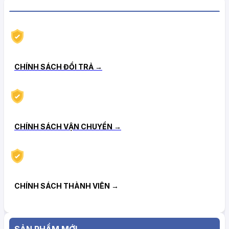
CHÍNH SÁCH HẬU MÃI TIN CẬY
CHÍNH SÁCH ĐỔI TRẢ →
CHÍNH SÁCH VẬN CHUYỂN →
CHÍNH SÁCH THÀNH VIÊN →
SẢN PHẨM MỚI