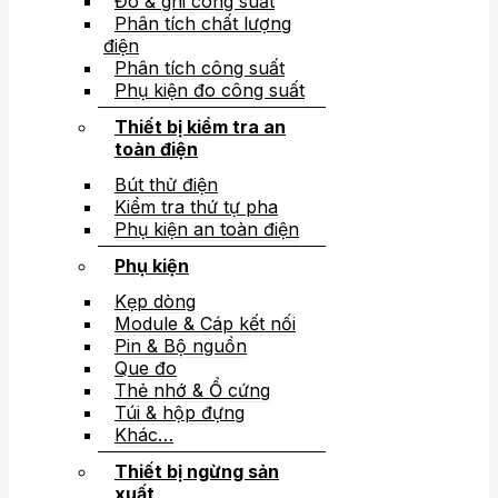
Đo & ghi công suất
Phân tích chất lượng
điện
Phân tích công suất
Phụ kiện đo công suất
Thiết bị kiểm tra an
toàn điện
Bút thử điện
Kiểm tra thứ tự pha
Phụ kiện an toàn điện
Phụ kiện
Kẹp dòng
Module & Cáp kết nối
Pin & Bộ nguồn
Que đo
Thẻ nhớ & Ổ cứng
Túi & hộp đựng
Khác…
Thiết bị ngừng sản
xuất