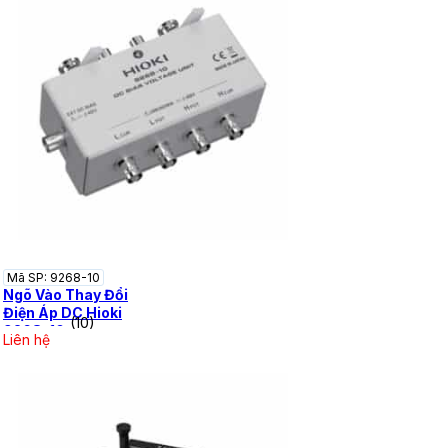
Mã SP: 9268-10
Ngõ Vào Thay Đổi
Điện Áp DC Hioki
(10)
9268-10
Liên hệ