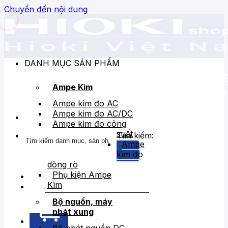
Chuyển đến nội dung
DANH MỤC SẢN PHẨM
Ampe Kìm
Ampe kìm đo AC
Ampe kìm đo AC/DC
Ampe kìm đo công
suất
Tìm kiếm:
Ampe
kìm đo
dòng rò
Phụ kiện Ampe
Kìm
Bán chạy
Giảm giá
Bộ nguồn, máy
phát xung