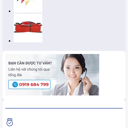
HiokiShop CAM KẾT