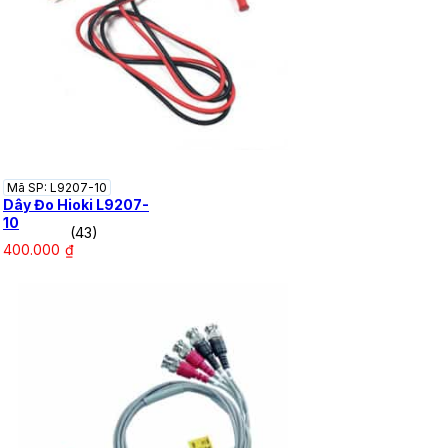
Mã SP: L9207-10
Dây Đo Hioki L9207-
10
(43)
400.000
₫