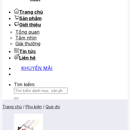
Trang chủ
Sản phẩm
Giới thiệu
Tổng quan
Tầm nhìn
Giải thưởng
Tin tức
Liên hệ
KHUYẾN MÃI
0919 684 799
02866 816 068
Tìm kiếm:
Trang chủ
/
Phụ kiện
/
Que đo