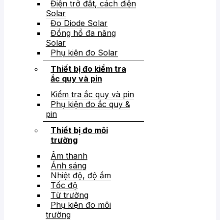
Điện trở đất, cách điện
Solar
Đo Diode Solar
Đồng hồ đa năng
Solar
Phụ kiện đo Solar
Thiết bị đo kiểm tra
ắc quy và pin
Kiểm tra ắc quy và pin
Phụ kiện đo ắc quy &
pin
Thiết bị đo môi
trường
Âm thanh
Ánh sáng
Nhiệt độ, độ ẩm
Tốc độ
Từ trường
Phụ kiện đo môi
trường