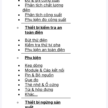
Đo & ghi công suất
Phân tích chất lượng
điện
Phân tích công suất
Phụ kiện đo công suất
Thiết bị kiểm tra an
toàn điện
Bút thử điện
Kiểm tra thứ tự pha
Phụ kiện an toàn điện
Phụ kiện
Kẹp dòng
Module & Cáp kết nối
Pin & Bộ nguồn
Que đo
Thẻ nhớ & Ổ cứng
Túi & hộp đựng
Khác…
Thiết bị ngừng sản
xuất