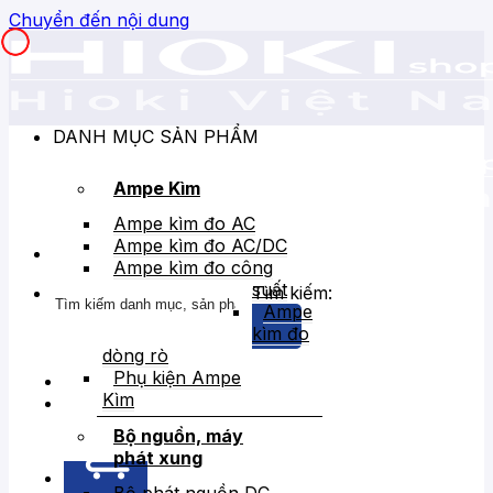
Chuyển đến nội dung
DANH MỤC SẢN PHẨM
Ampe Kìm
Ampe kìm đo AC
Ampe kìm đo AC/DC
Ampe kìm đo công
suất
Tìm kiếm:
Ampe
kìm đo
dòng rò
Phụ kiện Ampe
Kìm
Bán chạy
Giảm giá
Bộ nguồn, máy
phát xung