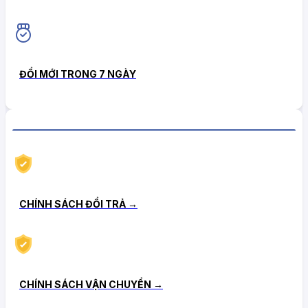
ĐỔI MỚI TRONG 7 NGÀY
CHÍNH SÁCH HẬU MÃI TIN CẬY
CHÍNH SÁCH ĐỔI TRẢ →
CHÍNH SÁCH VẬN CHUYỂN →