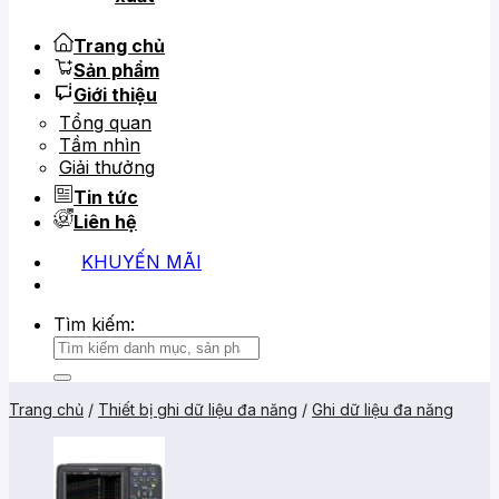
Trang chủ
Sản phẩm
Giới thiệu
Tổng quan
Tầm nhìn
Giải thưởng
Tin tức
Liên hệ
KHUYẾN MÃI
0919 684 799
02866 816 068
Tìm kiếm:
Trang chủ
/
Thiết bị ghi dữ liệu đa năng
/
Ghi dữ liệu đa năng