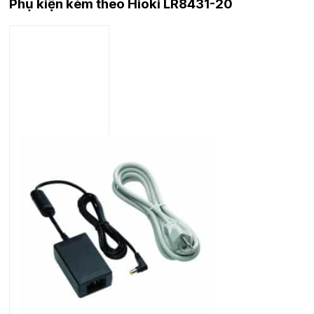
Phụ kiện kèm theo Hioki LR8431-20