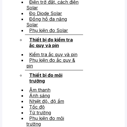
Điện trở đất, cách điện
Solar
Đo Diode Solar
Đồng hồ đa năng
Solar
Phụ kiện đo Solar
Thiết bị đo kiểm tra
ắc quy và pin
Kiểm tra ắc quy và pin
Phụ kiện đo ắc quy &
pin
Thiết bị đo môi
trường
Âm thanh
Ánh sáng
Nhiệt độ, độ ẩm
Tốc độ
Từ trường
Phụ kiện đo môi
trường