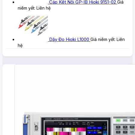
Cáp Kết Nối GP-IB Hioki 9151-02
Giá
niêm yết:
Liên hệ
Dây Đo Hioki L1000
Giá niêm yết:
Liên
hệ