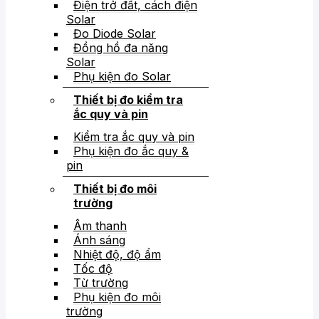
Điện trở đất, cách điện
Solar
Đo Diode Solar
Đồng hồ đa năng
Solar
Phụ kiện đo Solar
Thiết bị đo kiểm tra
ắc quy và pin
Kiểm tra ắc quy và pin
Phụ kiện đo ắc quy &
pin
Thiết bị đo môi
trường
Âm thanh
Ánh sáng
Nhiệt độ, độ ẩm
Tốc độ
Từ trường
Phụ kiện đo môi
trường