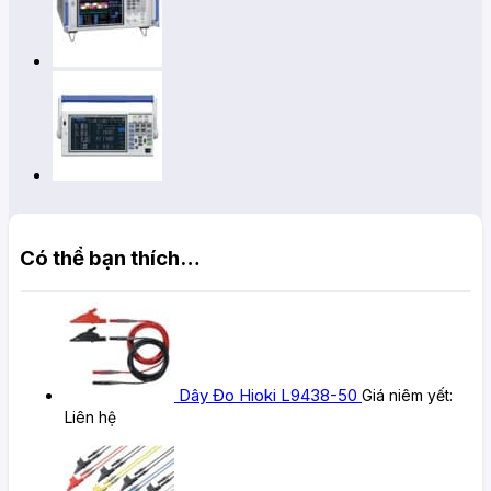
Có thể bạn thích…
Dây Đo Hioki L9438-50
Giá niêm yết:
Liên hệ