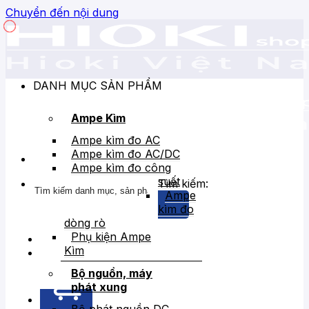
Chuyển đến nội dung
DANH MỤC SẢN PHẨM
Ampe Kìm
Ampe kìm đo AC
Ampe kìm đo AC/DC
Ampe kìm đo công
suất
Tìm kiếm:
Ampe
kìm đo
dòng rò
Phụ kiện Ampe
Kìm
Bán chạy
Giảm giá
Bộ nguồn, máy
phát xung