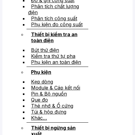
Đo & ghi công suất
Phân tích chất lượng
điện
Phân tích công suất
Phụ kiện đo công suất
Thiết bị kiểm tra an
toàn điện
Bút thử điện
Kiểm tra thứ tự pha
Phụ kiện an toàn điện
Phụ kiện
Kẹp dòng
Module & Cáp kết nối
Pin & Bộ nguồn
Que đo
Thẻ nhớ & Ổ cứng
Túi & hộp đựng
Khác…
Thiết bị ngừng sản
xuất