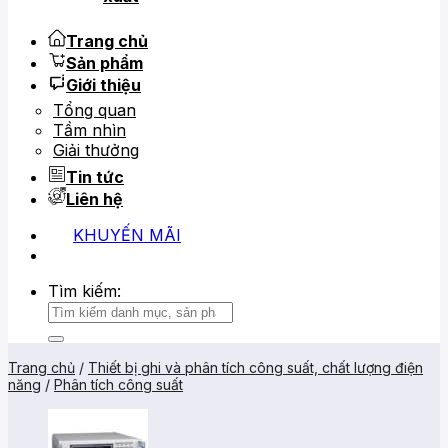
Trang chủ
Sản phẩm
Giới thiệu
Tổng quan
Tầm nhìn
Giải thưởng
Tin tức
Liên hệ
KHUYẾN MÃI
0919 684 799
02866 816 068
Tìm kiếm:
Trang chủ
/
Thiết bị ghi và phân tích công suất, chất lượng điện
năng
/
Phân tích công suất