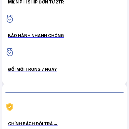
MIỄN PHÍ SHIP ĐƠN TỪ 2TR
BẢO HÀNH NHANH CHÓNG
ĐỔI MỚI TRONG 7 NGÀY
CHÍNH SÁCH HẬU MÃI TIN CẬY
CHÍNH SÁCH ĐỔI TRẢ →