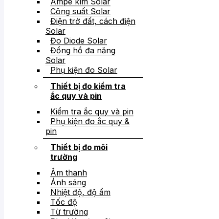
Ampe kìm Solar
Công suất Solar
Điện trở đất, cách điện
Solar
Đo Diode Solar
Đồng hồ đa năng
Solar
Phụ kiện đo Solar
Thiết bị đo kiểm tra
ắc quy và pin
Kiểm tra ắc quy và pin
Phụ kiện đo ắc quy &
pin
Thiết bị đo môi
trường
Âm thanh
Ánh sáng
Nhiệt độ, độ ẩm
Tốc độ
Từ trường