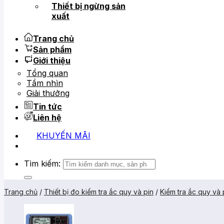
Thiết bị ngừng sản
xuất
Trang chủ
Sản phẩm
Giới thiệu
Tổng quan
Tầm nhìn
Giải thưởng
Tin tức
Liên hệ
KHUYẾN MÃI
Tìm kiếm:
Trang chủ
/
Thiết bị đo kiểm tra ắc quy và pin
/
Kiểm tra ắc quy và 