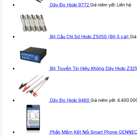
Dây Đo Hioki 9772
Giá niêm yết:
Liên hệ
Bộ Cầu Chì Sứ Hioki Z5050 (Bộ 5 cái)
Giá
Bộ Truyền Tín Hiệu Không Dây Hioki Z321
Dây Đo Hioki 9460
Giá niêm yết:
4.400.00
Phần Mềm Kết Nối Smart Phone GENNECT