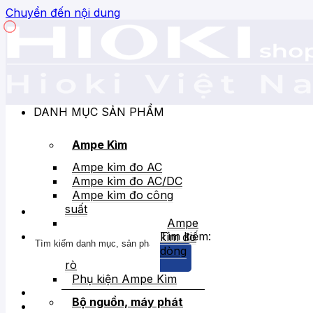
Chuyển đến nội dung
DANH MỤC SẢN PHẨM
Ampe Kìm
Ampe kìm đo AC
Ampe kìm đo AC/DC
Ampe kìm đo công
suất
Ampe
Tìm kiếm:
kìm đo
dòng
rò
Phụ kiện Ampe Kìm
Bộ nguồn, máy phát