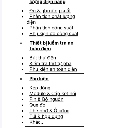
lượng điện năng
Đo & ghi công suất
Phân tích chất lượng
điện
Phân tích công suất
Phụ kiện đo công suất
Thiết bị kiểm tra an
toàn điện
Bút thử điện
Kiểm tra thứ tự pha
Phụ kiện an toàn điện
Phụ kiện
Kẹp dòng
Module & Cáp kết nối
Pin & Bộ nguồn
Que đo
Thẻ nhớ & Ổ cứng
Túi & hộp đựng
Khác…