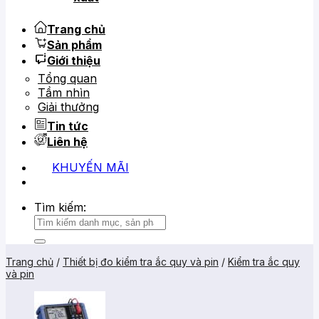
Trang chủ
Sản phẩm
Giới thiệu
Tổng quan
Tầm nhìn
Giải thưởng
Tin tức
Liên hệ
KHUYẾN MÃI
0919 684 799
02866 816 068
Tìm kiếm:
Trang chủ
/
Thiết bị đo kiểm tra ắc quy và pin
/
Kiểm tra ắc quy
và pin