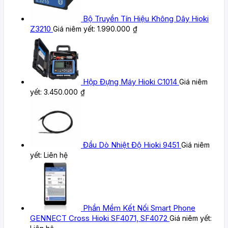
Bộ Truyền Tín Hiệu Không Dây Hioki
Z3210
Giá niêm yết:
1.990.000
₫
Hộp Đựng Máy Hioki C1014
Giá niêm
yết:
3.450.000
₫
Đầu Dò Nhiệt Độ Hioki 9451
Giá niêm
yết:
Liên hệ
Phần Mềm Kết Nối Smart Phone
GENNECT Cross Hioki SF4071, SF4072
Giá niêm yết: