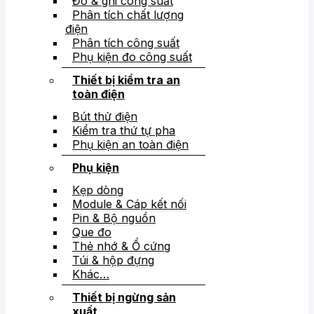
Đo & ghi công suất
Phân tích chất lượng
điện
Phân tích công suất
Phụ kiện đo công suất
Thiết bị kiểm tra an
toàn điện
Bút thử điện
Kiểm tra thứ tự pha
Phụ kiện an toàn điện
Phụ kiện
Kẹp dòng
Module & Cáp kết nối
Pin & Bộ nguồn
Que đo
Thẻ nhớ & Ổ cứng
Túi & hộp đựng
Khác…
Thiết bị ngừng sản
xuất