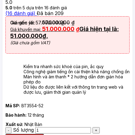
5.0
5.0
trên 5 dựa trên
16
đánh giá
(
16
đánh giá)
Đã bán
209
Giá gốc là: 57.000.000₫.
57.000.000
₫
Giá niêm yết:
51.000.000
Giá hiện tại là:
₫
Giá khuyến mại:
51.000.000₫.
(Giá chưa gồm VAT)
Kiểm tra nhanh sức khoẻ của pin, ắc quy
Công nghệ giảm tiếng ồn cải thiện khả năng chống ồn
Màn hình và âm thanh * 2 hướng dẫn đơn giản hóa
phép đo
Dữ liệu đo được liên kết với thông tin trang web và
được lưu, giảm thời gian quản lý
Mã SP:
BT3554-52
Bảo hành:
12 tháng
Xuất sứ:
Nhật Bản
Số lượng