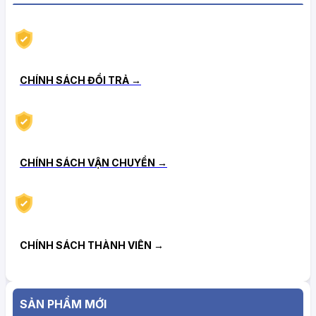
CHÍNH SÁCH HẬU MÃI TIN CẬY
CHÍNH SÁCH ĐỔI TRẢ →
CHÍNH SÁCH VẬN CHUYỂN →
CHÍNH SÁCH THÀNH VIÊN →
SẢN PHẨM MỚI