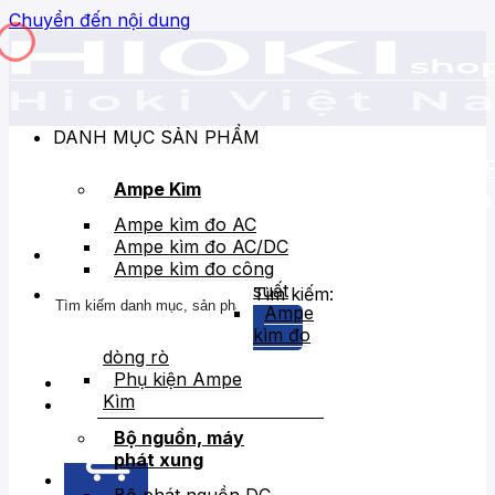
Chuyển đến nội dung
DANH MỤC SẢN PHẨM
Ampe Kìm
Ampe kìm đo AC
Ampe kìm đo AC/DC
Ampe kìm đo công
suất
Tìm kiếm:
Ampe
kìm đo
dòng rò
Phụ kiện Ampe
Kìm
Bán chạy
Giảm giá
Bộ nguồn, máy
phát xung