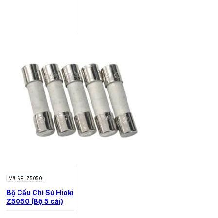
Mã SP: Z5050
Bộ Cầu Chì Sứ Hioki
Z5050 (Bộ 5 cái)