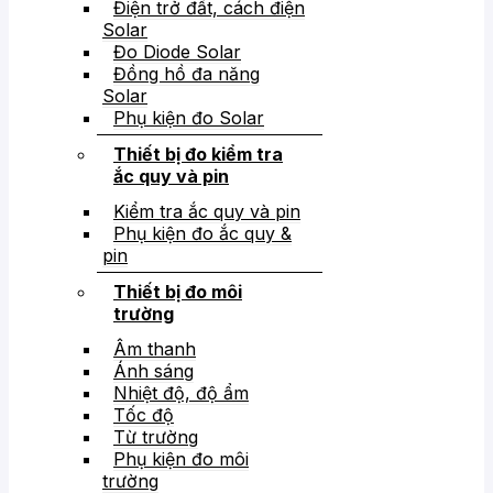
Điện trở đất, cách điện
Solar
Đo Diode Solar
Đồng hồ đa năng
Solar
Phụ kiện đo Solar
Thiết bị đo kiểm tra
ắc quy và pin
Kiểm tra ắc quy và pin
Phụ kiện đo ắc quy &
pin
Thiết bị đo môi
trường
Âm thanh
Ánh sáng
Nhiệt độ, độ ẩm
Tốc độ
Từ trường
Phụ kiện đo môi
trường